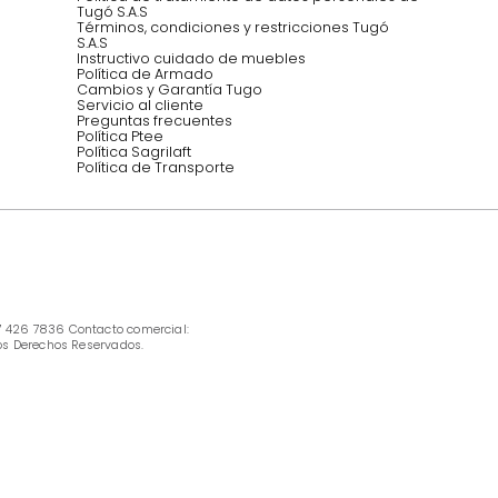
INFORMACIÓN
Ofertas vigentes
Protección al consumidor (SIC)
Términos, condiciones y restricciones para 
productos en Marketplace.
Pago con Addi, términos y condiciones.
Política de tratamiento de datos personales 
Tugó S.A.S
Términos, condiciones y restricciones Tugó 
S.A.S
Instructivo cuidado de muebles
Política de Armado
Cambios y Garantía Tugo 
Servicio al cliente
Preguntas frecuentes
Política Ptee
Política Sagrilaft
Política de Transporte