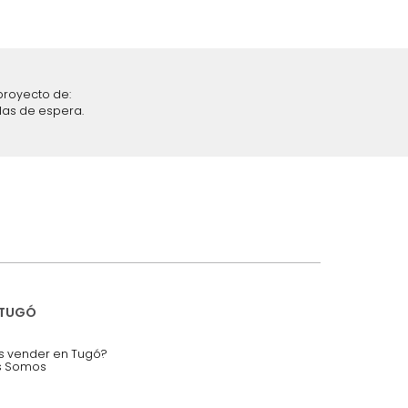
iciones y restricciones en la plataforma de Tugó S.A.S.
mis datos personales.
nstruímos tu proyecto de:
 auditorios, salas de espera.