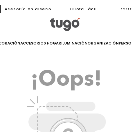
b
Asesoría en diseño
Cuota Fácil
LES
DECORACIÓN
ACCESORIOS HOGAR
ILUMINACIÓN
ORGANIZ
¡Oops!