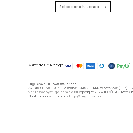
LÍNEA DE ATENCIÓN
Línea Nacional -333 6255555
Whastapp: (+57) 317 426 7836
UBICA TU TIENDA
Selecciona tu tienda
Métodos de pago