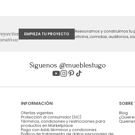
ter
Entiendo y acepto los términos, cond
Acepto, Autorizo el Tratamiento de 
ión sobre ofertas
Asesoramos y co
EMPIEZA TU PROYECTO
oficina, comidas,
Síguenos @mueblestugo