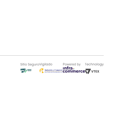
SOBRE TUGÓ
Blog
¿Quieres vender en Tugó?
Quienes Somos
de 