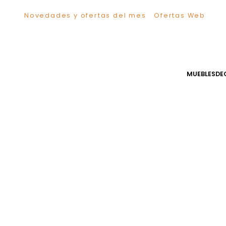
Novedades y ofertas del mes
Ofertas We
TÉRMINOS MÁS BUSCADOS
1
.
Sillas
2
.
Comedor
3
.
Escritorio
MUEB
4
.
Silla
5
.
Sofa
6
.
Cuadros
7
.
Poltrona
8
.
Cama
9
.
Mesa Centro
10
.
Mesa Noche