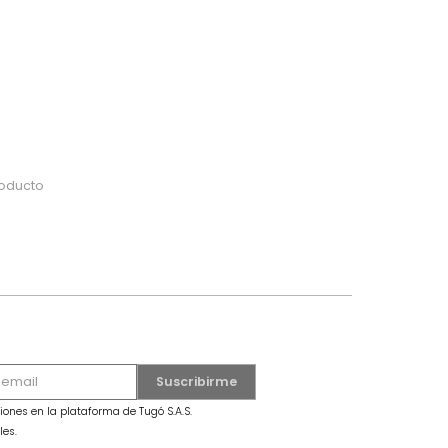
do
 o busca tu producto