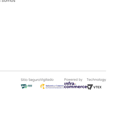
SOBRE TUGÓ
Blog
¿Quieres vender en Tugó?
Quienes Somos
de 