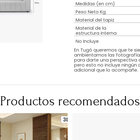
Estilo
Peso de resiste
Tipo De Relleno
Color
RequiereArmad
Medidas (en c
Peso Neto Kg.
Material del tap
Material de la
estructura inte
No Incluye
En Tugó queremo
ambientamos las
para darte una 
pero esto no inc
adicional que l