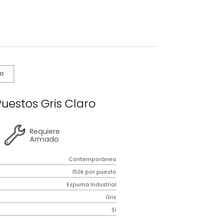
s De Cuidado
omsk 3 Puestos Gris Claro
2 años
de
Requiere
garantía
Armado