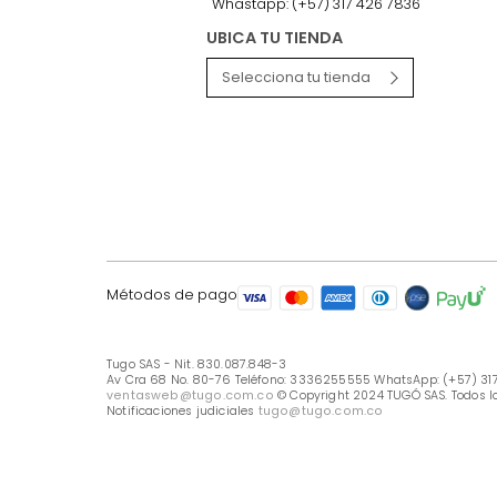
LÍNEA DE ATENCIÓN
Línea Nacional -333 6255555
Whastapp: (+57) 317 426 7836
UBICA TU TIENDA
Selecciona tu tienda