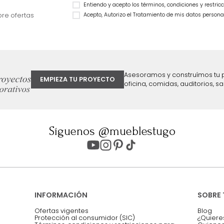
Sofá Joan 3 Puesto
$
1
.
999
.
990
$
3
.
999
.
990
46 %
$
2
.
999
.
992
25 %
ter
Entiendo y acepto los términos, cond
Acepto, Autorizo el Tratamiento de 
ión sobre ofertas
Asesoramos y co
EMPIEZA TU PROYECTO
oficina, comidas,