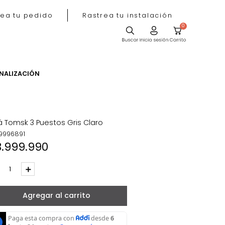
Rastrea tu pedido
Rastrea tu instala
ACIÓN
PERSONALIZACIÓN
Sofá Tomsk 3 Puestos Gris Claro
REF
:
9996891
$
3
.
999
.
990
－
＋
Agregar al carrito