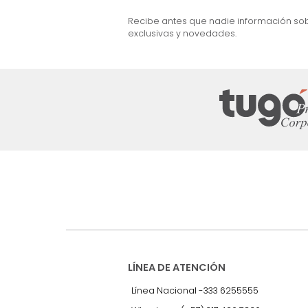
et) 3 Puestos Gris
Sofá Ethan 3 Puestos Cuero+Pvc Gris
$
4
.
999
.
990
$
3
.
499
.
990
30 %
Suscríbete a
nuestro Newslet
Recibe antes que nadie informac
exclusivas y novedades.