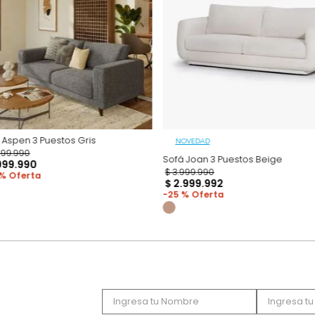
Productos recomen
Sofá Aspen 3 Puestos Gris
NOVEDAD
$
3
.
699
.
990