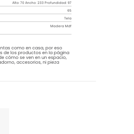
Contemporáneo
ncia
150k por puesto
Espuma Industrial
Gris
o
Si
m)
Alto: 70 Ancho: 233 Profundidad: 97
65
iz
Tela
Madera Mdf
rna
s que te sientas como en casa, por eso
 fotografías de los productos en la página
perspectiva de cómo se ven en un espacio,
luye ningún adorno, accesorios, ni pieza
o acompañe.