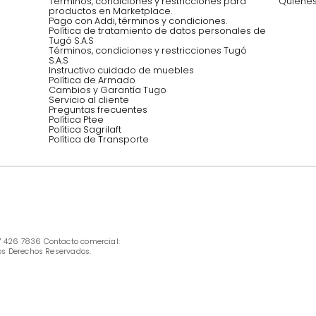
Síguenos @mueblestugo
INFORMACIÓN
Ofertas vigentes
Protección al consumidor (SIC)
Términos, condiciones y restricciones para 
productos en Marketplace.
Pago con Addi, términos y condiciones.
Política de tratamiento de datos personales 
Tugó S.A.S
Términos, condiciones y restricciones Tugó 
S.A.S
Instructivo cuidado de muebles
Política de Armado
Cambios y Garantía Tugo 