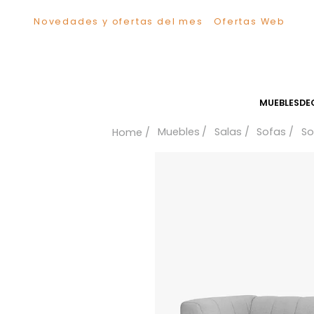
Novedades y ofertas del mes
Ofertas We
TÉRMINOS MÁS BUSCADOS
1
.
Comedor
2
.
Escritorio
3
.
Sillas
MUEB
4
.
Silla
Muebles
Salas
Sofa
5
.
Sofa
6
.
Cuadros
7
.
Poltrona
8
.
Cama
9
.
Mesa Centro
10
.
Mesa Noche