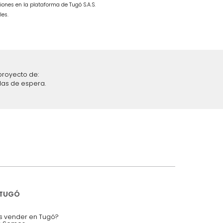
s Beige
$
4
.
999
.
990
$
2
.
499
.
990
50 %
iciones y restricciones en la plataforma de Tugó S.A.S.
mis datos personales.
nstruímos tu proyecto de:
 auditorios, salas de espera.