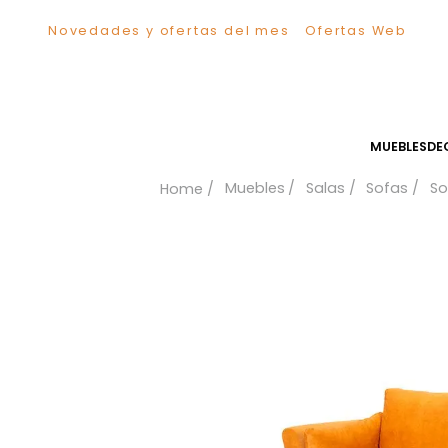
Novedades y ofertas del mes
Ofertas We
TÉRMINOS MÁS BUSCADOS
1
.
Sillas
2
.
Comedor
3
.
Escritorio
MUEB
4
.
Silla
Muebles
Salas
Sofa
5
.
Sofa
6
.
Cuadros
7
.
Poltrona
8
.
Cama
9
.
Mesa Centro
10
.
Mesa Noche