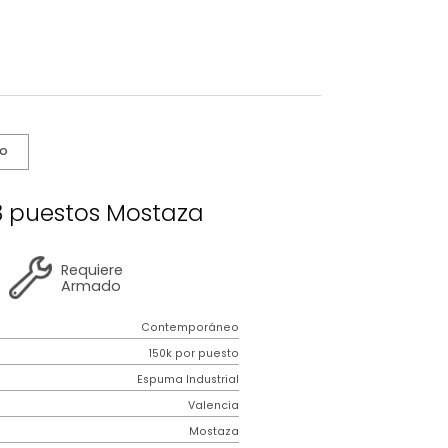
s De Cuidado
lencia 3 puestos Mostaza
2 años
de
Requiere
garantía
Armado