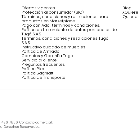
Asesoramos y co
EMPIEZA TU PROYECTO
oficina, comidas,
Síguenos @mueblestugo
INFORMACIÓN
Ofertas vigentes
Protección al consumidor (SIC)
Términos, condiciones y restricciones para 
productos en Marketplace.
Pago con Addi, términos y condiciones.
Política de tratamiento de datos personales 
Tugó S.A.S
Términos, condiciones y restricciones Tugó 