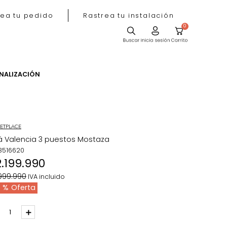
Rastrea tu pedido
Rastrea tu instala
ACIÓN
PERSONALIZACIÓN
MARKETPLACE
Sofá Valencia 3 puestos Mostaza
REF
:
3516620
$
2
.
199
.
990
$
2
.
999
.
990
IVA incluido
27 %