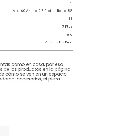
Contemporáneo
ncia
150k por puesto
Espuma Industrial
Valencia
Mostaza
o
Si
m)
Alto: 60 Ancho: 217 Profundidad: 88
55
3 Ptos
iz
Tela
Madera De Pino
rna
s que te sientas como en casa, por eso
 fotografías de los productos en la página
perspectiva de cómo se ven en un espacio,
luye ningún adorno, accesorios, ni pieza