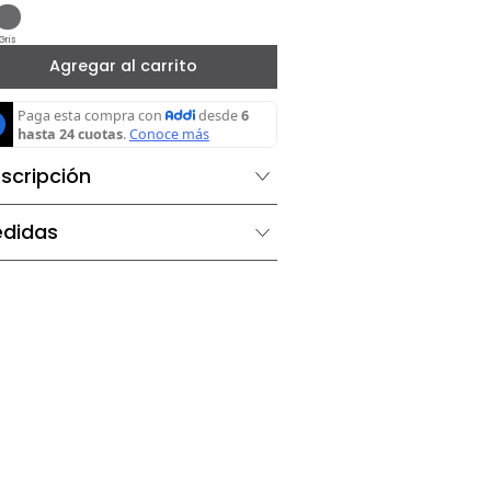
－
＋
Ivory
Gris
Agregar al carrito
Descripción
Medidas