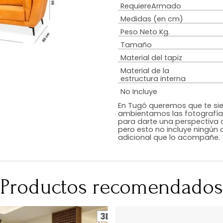
Estilo
Peso de resiste
Tipo De Relleno
Diseño
Color
RequiereArmad
Medidas (en c
Peso Neto Kg.
Tamaño
Material del tap
Material de la
estructura inte
No Incluye
En Tugó queremo
ambientamos las
para darte una 
pero esto no inc