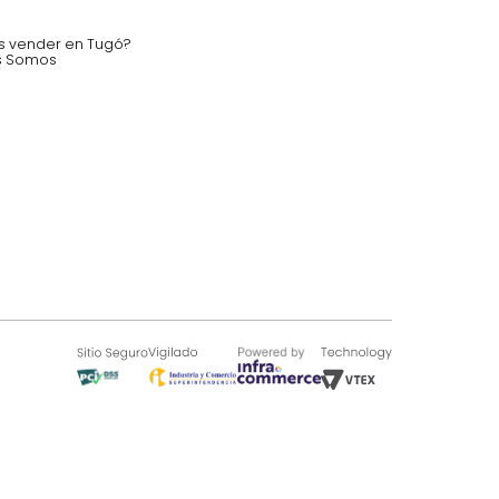
nstruímos tu proyecto de:
 auditorios, salas de espera.
SOBRE TUGÓ
Blog
¿Quieres vender en Tugó?
Quienes Somos
de 