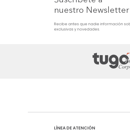
OFERTA
et) 3 Puestos Gris
Sofá Ethan 3 Puestos Cuero+Pvc Gris
$
4
.
999
.
990
$
3
.
499
.
990
30 %
Suscríbete a
nuestro Newslet
Recibe antes que nadie informac
exclusivas y novedades.