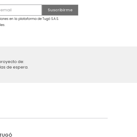
Sofá Tristan (Pocket) 3 Puestos Gris
Claro
s Beige
$
4
.
999
.
990
$
2
.
499
.
990
50 %
iciones y restricciones en la plataforma de Tugó S.A.S.
mis datos personales.