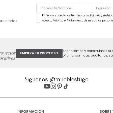
Sofá Aspen 3 Puestos Gris
NOVEDAD
$
3
.
699
.
990
Sofá Joan 3 Puesto
$
1
.
999
.
990
$
3
.
999
.
990
46 %
$
2
.
999
.
992
25 %
ter
Entiendo y acepto los términos, cond
Acepto, Autorizo el Tratamiento de 
ión sobre ofertas