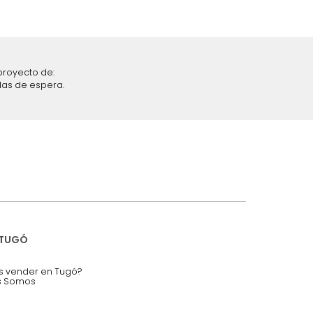
iciones y restricciones en la plataforma de Tugó S.A.S.
mis datos personales.
nstruímos tu proyecto de:
 auditorios, salas de espera.