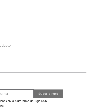
do
 o busca tu producto