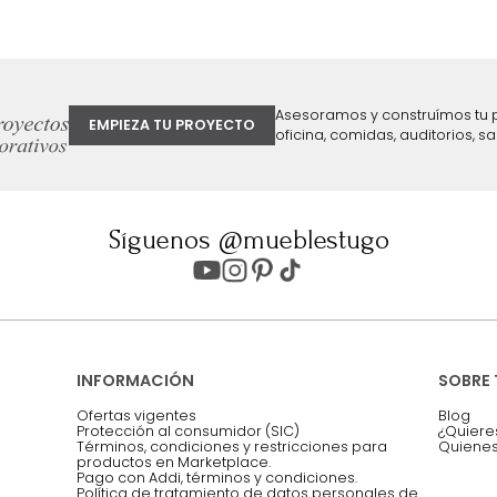
ter
Entiendo y acepto los términos, cond
Acepto, Autorizo el Tratamiento de 
ión sobre ofertas
Asesoramos y co
EMPIEZA TU PROYECTO
oficina, comidas,
Síguenos @mueblestugo