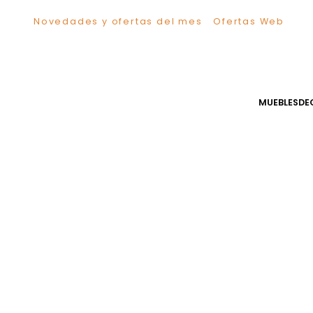
Novedades y ofertas del mes
Ofertas We
TÉRMINOS MÁS BUSCADOS
1
.
Sillas
2
.
Comedor
3
.
Escritorio
MUEB
4
.
Silla
5
.
Sofa
6
.
Cuadros
7
.
Poltrona
8
.
Cama
9
.
Mesa Centro
10
.
Mesa Noche