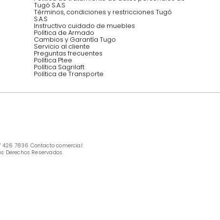
INFORMACIÓN
Ofertas vigentes
Protección al consumidor (SIC)
Términos, condiciones y restricciones para 
productos en Marketplace.
Pago con Addi, términos y condiciones.
Política de tratamiento de datos personales 
Tugó S.A.S
Términos, condiciones y restricciones Tugó 
S.A.S
Instructivo cuidado de muebles
Política de Armado
Cambios y Garantía Tugo 
Servicio al cliente
Preguntas frecuentes
Política Ptee
Política Sagrilaft
Política de Transporte