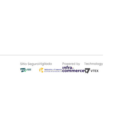
SOBRE TUGÓ
Blog
¿Quieres vender en Tugó?
Quienes Somos
de 