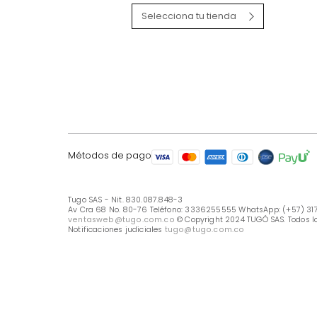
LÍNEA DE ATENCIÓN
Línea Nacional -333 6255555
Whastapp: (+57) 317 426 7836
UBICA TU TIENDA
Selecciona tu tienda
Métodos de pago