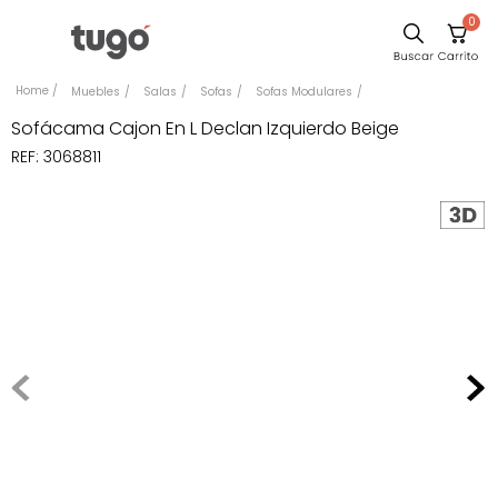
0
Comedor
Muebles
Salas
Sofas
Sofas Modulares
Escritorio
Sofácama Cajon En L Declan Izquierdo Beige
REF
:
3068811
Sillas
Silla
Sofa
Cuadros
Poltrona
Cama
Mesa Centro
Mesa Noche