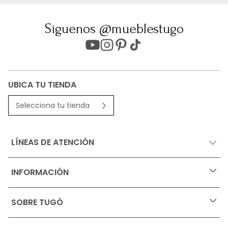
Síguenos @mueblestugo
UBICA TU TIENDA
Selecciona tu tienda
LÍNEAS DE ATENCIÓN
INFORMACIÓN
+
Ofertas vigentes
SOBRE TUGÓ
+
Protección al consumidor (SIC)
Términos, condiciones y restricciones para productos 
en Marketplace.