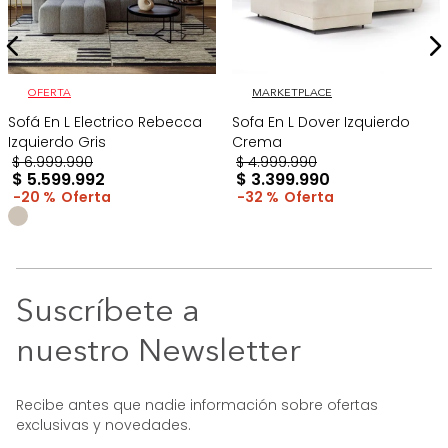
OFERTA
MARKETPLACE
Sofá En L Electrico Rebecca
Sofa En L Dover Izquierdo
Izquierdo Gris
Crema
$
6
.
999
.
990
$
4
.
999
.
990
$
5
.
599
.
992
$
3
.
399
.
990
20 %
32 %
Suscríbete a
nuestro Newsletter
Recibe antes que nadie información sobre ofertas
exclusivas y novedades.