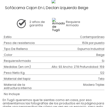
Sofácama Cajon En L Declan Izquierdo Beige
2 años
de
Requiere
garantía
Armado
Estilo
Contemporáneo
Peso de resistencia
150k por puesto
Tipo De Relleno
Espuma Industrial
Color
Beige
RequiereArmado
Si
Medidas (en cm)
Alto: 93 Ancho: 278 Profundidad: 159
Peso Neto Kg.
122
Material del tapiz
Tela
Material de la
Madera Triplex
estructura interna
No Incluye
En Tugó queremos que te sientas como en casa, por eso
ambientamos las fotografías de los productos en la página para
darte una perspectiva de cómo se ven en un espacio, pero esto