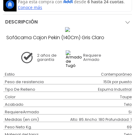
DESCRIPCIÓN
Sofácama Cajon Pekin (140Cm) Gris Claro
2 años
de
Requiere
garantía
Armado
Estilo
Contemporáneo
Peso de resistencia
150k por puesto
Tipo De Relleno
Espuma Industrial
Color
Taupe
Acabado
Tela
RequiereArmado
Si
Medidas (en cm)
Alto: 85 Ancho: 180 Profundidad: 1
Peso Neto Kg.
69
Material del tapiz
Tela