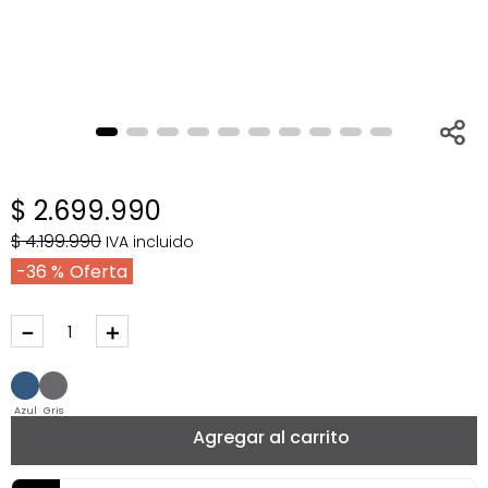
$
2
.
699
.
990
$
4
.
199
.
990
IVA incluido
36 %
－
＋
Azul
Gris
Agregar al carrito