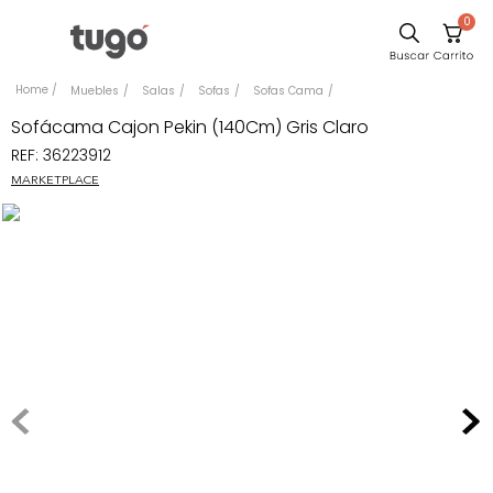
0
Sillas
Muebles
Salas
Sofas
Sofas Cama
Comedor
Sofácama Cajon Pekin (140Cm) Gris Claro
REF
:
36223912
Escritorio
MARKETPLACE
Silla
Sofa
Cuadros
Poltrona
Cama
Mesa Centro
Mesa Noche