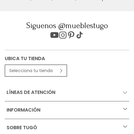
Síguenos @mueblestugo
UBICA TU TIENDA
Selecciona tu tienda
LÍNEAS DE ATENCIÓN
INFORMACIÓN
+
Ofertas vigentes
SOBRE TUGÓ
+
Protección al consumidor (SIC)