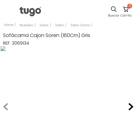
0
Sillas
Muebles
Salas
Sofas
Sofas Cama
Comedor
Sofácama Cajon Soren (160Cm) Gris
REF
:
3069134
Escritorio
Silla
Sofa
Cuadros
Poltrona
Cama
Mesa Centro
Mesa Noche