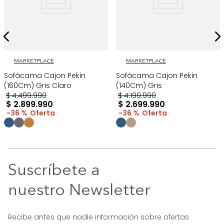
MARKETPLACE
MARKETPLACE
Sofácama Cajon Pekin
Sofácama Cajon Pekin
(160Cm) Gris Claro
(140Cm) Gris
$
4
.
499
.
990
$
4
.
199
.
990
$
2
.
899
.
990
$
2
.
699
.
990
36 %
36 %
Suscríbete a
nuestro Newsletter
Recibe antes que nadie información sobre ofertas