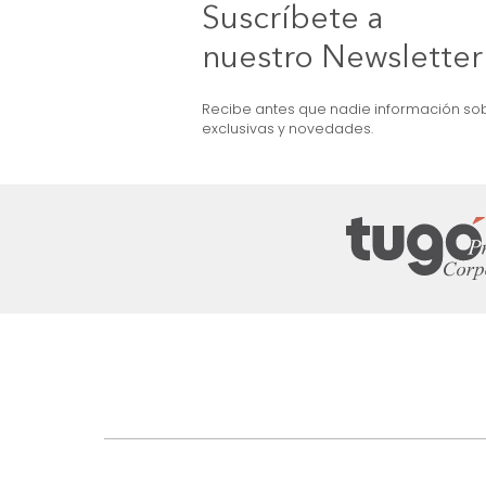
MARKETPLACE
raje Flint Gris
Sofácama Cajon Pekin (160Cm) Gris
Claro
$
4
.
499
.
990
$
2
.
899
.
990
36 %
Suscríbete a
nuestro Newslet
Recibe antes que nadie informac
exclusivas y novedades.