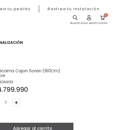
Rastrea tu pedido
Rastrea tu instala
ACIÓN
PERSONALIZACIÓN
Sofácama Cajon Soren (160Cm)
Taupe
REF
:
3069133
$
4
.
799
.
990
－
＋