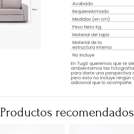
Estilo
Peso de resiste
Tipo De Relleno
Color
Acabado
RequiereArmad
Medidas (en c
Peso Neto Kg.
Material del tap
Material de la
estructura inte
No Incluye
En Tugó queremo
ambientamos las
para darte una 
pero esto no inc