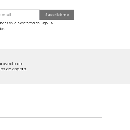
Sofácama Con Herraje Chloe Beige
$
5
.
699
.
990
in Azul
$
3
.
999
.
990
30 %
iciones y restricciones en la plataforma de Tugó S.A.S.
mis datos personales.