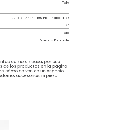
Contemporáneo
ncia
150k por puesto
Espuma Industrial
Taupe
Tela
o
Si
m)
Alto: 90 Ancho: 196 Profundidad: 96
74
iz
Tela
Madera De Roble
rna
s que te sientas como en casa, por eso
 fotografías de los productos en la página
perspectiva de cómo se ven en un espacio,
luye ningún adorno, accesorios, ni pieza