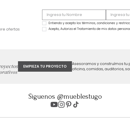
MARKETPLACE
MARKETPLACE
Sofácama Cajon Pekin (140Cm) Gris
Sofácama Cajon Pek
$
4
.
199
.
990
$
4
.
199
.
990
$
2
.
699
.
990
$
2
.
699
.
990
36 %
36 %
ter
Entiendo y acepto los términos, cond
Acepto, Autorizo el Tratamiento de 
ión sobre ofertas