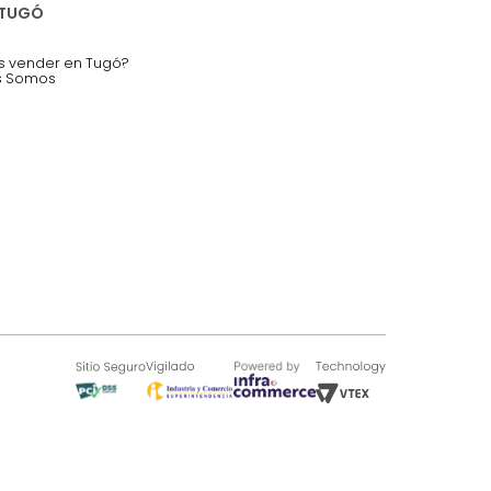
nstruímos tu proyecto de:
 auditorios, salas de espera.
SOBRE TUGÓ
Blog
¿Quieres vender en Tugó?
Quienes Somos
de 