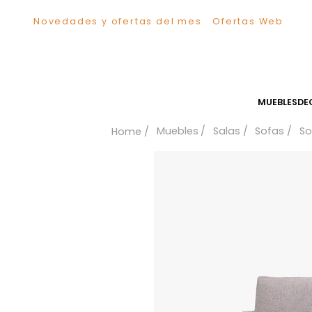
Novedades y ofertas del mes
Ofertas We
TÉRMINOS MÁS BUSCADOS
1
.
Sillas
2
.
Comedor
3
.
Escritorio
MUEB
4
.
Silla
Muebles
Salas
Sofa
5
.
Sofa
6
.
Cuadros
7
.
Poltrona
8
.
Cama
9
.
Mesa Centro
10
.
Mesa Noche