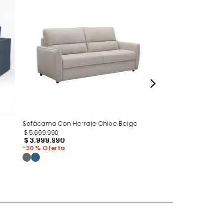
o acompañe.
dados