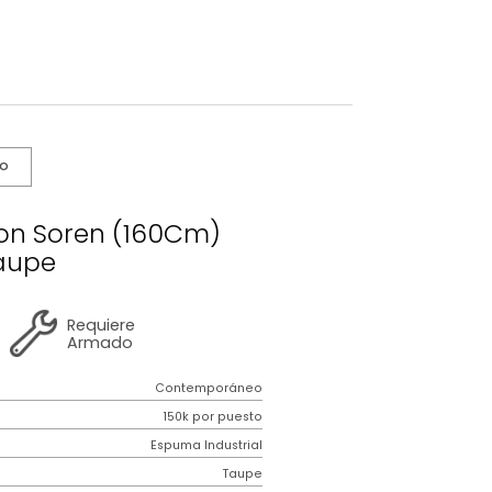
s De Cuidado
ma Cajon Soren (160Cm)
Taupe
2 años
de
Requiere
garantía
Armado