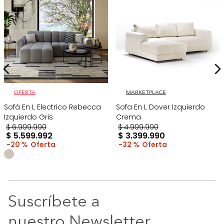
OFERTA
MARKETPLACE
Sofá En L Electrico Rebecca
Sofa En L Dover Izquierdo
Izquierdo Gris
Crema
$
6
.
999
.
990
$
4
.
999
.
990
$
5
.
599
.
992
$
3
.
399
.
990
20 %
32 %
Suscríbete a
nuestro Newsletter