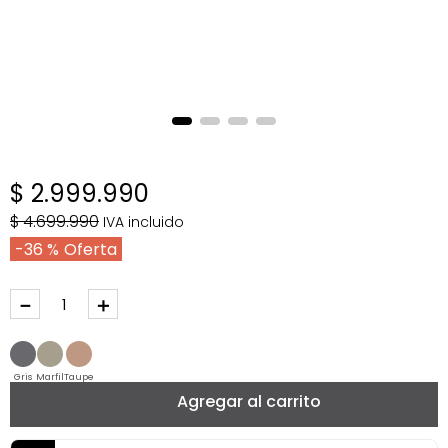
$
2
.
999
.
990
$
4
.
699
.
990
IVA incluido
36 %
－
＋
Gris
Marfil
Taupe
Agregar al carrito