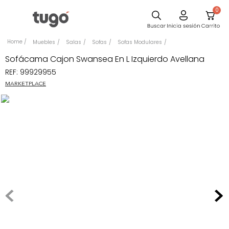
0
Sillas
Muebles
Salas
Sofas
Sofas Modulares
Comedor
Sofácama Cajon Swansea En L Izquierdo Avellana
REF
:
99929955
Escritorio
MARKETPLACE
Silla
Sofa
Cuadros
Poltrona
Cama
Mesa Centro
Mesa Noche