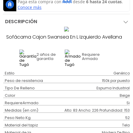
DESCRIPCIÓN
Sofácama Cajon Swansea En L Izquierdo Avellana
2 años
de
Requiere
garantía
Armado
Estilo
Genérico
Peso de resistencia
150k por puesto
Tipo De Relleno
Espuma Industrial
Color
Beige
RequiereArmado
Si
Medidas (en cm)
Alto: 83 Ancho: 226 Profundidad: 153
Peso Neto Kg.
52
Material del tapiz
Tela
Material de la
Madera De Pino