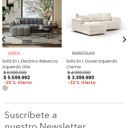
OFERTA
MARKETPLACE
Sofá En L Electrico Rebecca
Sofa En L Dover Izquierdo
Izquierdo Gris
Crema
$
6
.
999
.
990
$
4
.
999
.
990
$
5
.
599
.
992
$
3
.
399
.
990
20 %
32 %
Suscríbete a
nuestro Newsletter