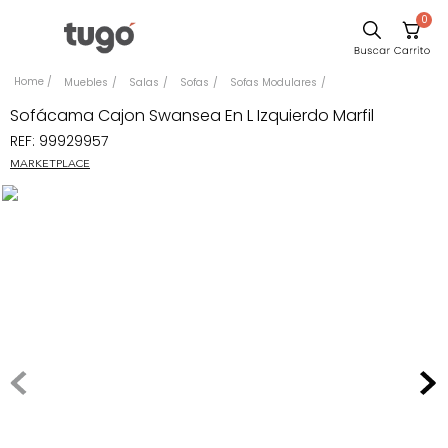
0
Comedor
Muebles
Salas
Sofas
Sofas Modulares
Escritorio
Sofácama Cajon Swansea En L Izquierdo Marfil
REF
:
99929957
Sillas
MARKETPLACE
Silla
Sofa
Cuadros
Poltrona
Cama
Mesa Centro
Mesa Noche