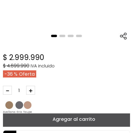
$
2
.
999
.
990
$
4
.
699
.
990
IVA incluido
36 %
－
＋
Avellana
Gris
Taupe
Agregar al carrito