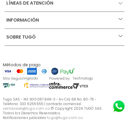
LÍNEAS DE ATENCIÓN
INFORMACIÓN
+
Ofertas vigentes
SOBRE TUGÓ
+
Protección al consumidor (SIC)
Términos, condiciones y restricciones para productos 
en Marketplace.
Blog
Pago con Addi, términos y condiciones.
Test de estilos
Política de tratamiento de datos personales de Tugó 
¿Quieres vender en Tugó?
S.A.S
Métodos de pago
Términos, condiciones y restricciones Tugó S.A.S
Instructivo cuidado de muebles
Sé parte de Tugó
¿Quiénes somos?
Servicio al cliente
Preguntas frecuentes
Tugo SAS - Nit. 830.087.848-3 - Av Cra 68 No. 80-76 -
Teléfono: 333 6255555 | contacto comercial:
ventasweb@tugo.com.co
© Copyright 2024 TUGÓ SAS.
Todos los Derechos Reservados.
Notificaciones judiciales
tugo@tugo.com.co