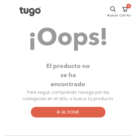
0
Sillas
¡Oops!
Comedor
Escritorio
Silla
Sofa
El producto no
Cuadros
se ha
encontrado
Poltrona
Para seguir comprando navega por las
Cama
categorías en el sitio, o busca tu producto
Mesa Centro
IR AL HOME
Mesa Noche