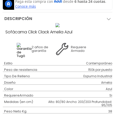
DESCRIPCIÓN
Sofácama Click Clack Amelia Azul
2 años
de
Requiere
garantía
Armado
Estilo
Contemporáneo
Peso de resistencia
150k por puesto
Tipo De Relleno
Espuma Industrial
Diseño
Amelia
Color
Azul
RequiereArmado
Si
Medidas (en cm)
Alto: 80/80 Ancho: 203/203 Profundidad:
95/105
Peso Neto Kg.
38