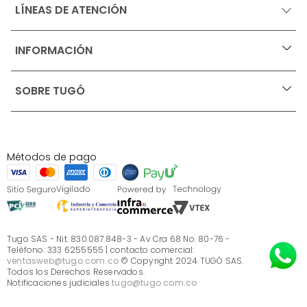
LÍNEAS DE ATENCIÓN
INFORMACIÓN
+
Ofertas vigentes
SOBRE TUGÓ
+
Protección al consumidor (SIC)
Términos, condiciones y restricciones para productos 
en Marketplace.
Blog
Pago con Addi, términos y condiciones.
Test de estilos
Política de tratamiento de datos personales de Tugó 
¿Quieres vender en Tugó?
S.A.S
Métodos de pago
Términos, condiciones y restricciones Tugó S.A.S
Instructivo cuidado de muebles
Sé parte de Tugó
¿Quiénes somos?
Servicio al cliente
Preguntas frecuentes
Tugo SAS - Nit. 830.087.848-3 - Av Cra 68 No. 80-76 -
Teléfono: 333 6255555 | contacto comercial:
ventasweb@tugo.com.co
© Copyright 2024 TUGÓ SAS.
Todos los Derechos Reservados.
Notificaciones judiciales
tugo@tugo.com.co