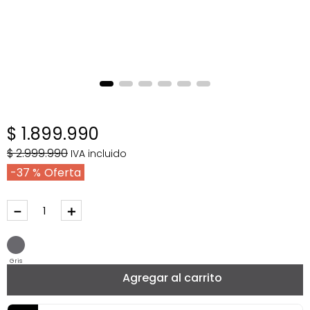
$
1
.
899
.
990
$
2
.
999
.
990
IVA incluido
37 %
－
＋
Gris
Agregar al carrito