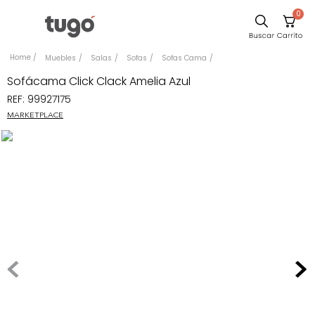
0
Sillas
Muebles
Salas
Sofas
Sofas Cama
Comedor
Sofácama Click Clack Amelia Azul
REF
:
99927175
Silla
MARKETPLACE
Escritorio
Sofa
Cuadros
Poltrona
Cama
Mesa Centro
Mesa Noche