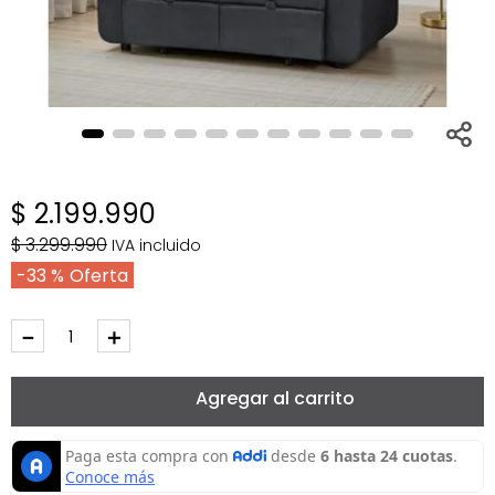
$
2
.
199
.
990
$
3
.
299
.
990
IVA incluido
33 %
－
＋
Agregar al carrito