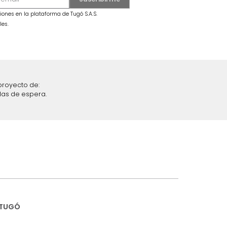
aje Edinburgh
Sofácama Cajon Pekin Azul
$
4
.
199
.
990
$
2
.
699
.
990
36 %
iciones y restricciones en la plataforma de Tugó S.A.S.
mis datos personales.
nstruímos tu proyecto de: