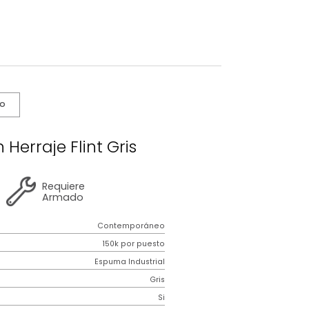
s De Cuidado
ma Con Herraje Flint Gris
2 años
de
Requiere
garantía
Armado