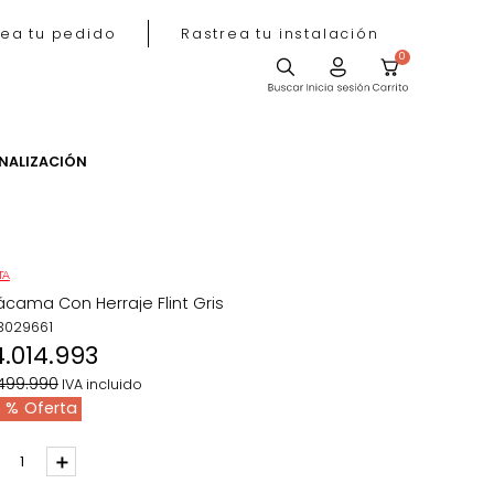
Rastrea tu pedido
Rastrea tu instala
ACIÓN
PERSONALIZACIÓN
OFERTA
Sofácama Con Herraje Flint Gris
REF
:
3029661
$
4
.
014
.
993
$
5
.
499
.
990
IVA incluido
27 %