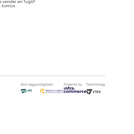
 auditorios, salas de espera.
SOBRE TUGÓ
Blog
¿Quieres vender en Tugó?
Quienes Somos
de 