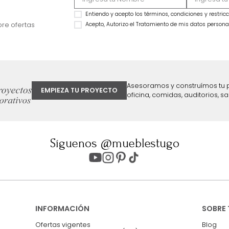
Sofácama Cajon Pekin (140Cm) Gris
Sofácama Con Herr
$
4
.
199
.
990
Beige
$
2
.
699
.
990
$
5
.
499
.
990
36 %
$
4
.
014
.
993
27 %
ter
Entiendo y acepto los términos, cond
Acepto, Autorizo el Tratamiento de 
ión sobre ofertas
Asesoramos y co
EMPIEZA TU PROYECTO