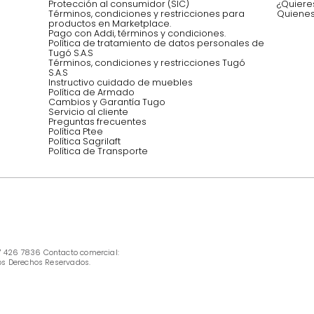
oficina, comidas,
Síguenos @mueblestugo
INFORMACIÓN
Ofertas vigentes
Protección al consumidor (SIC)
Términos, condiciones y restricciones para 
productos en Marketplace.
Pago con Addi, términos y condiciones.
Política de tratamiento de datos personales 
Tugó S.A.S
Términos, condiciones y restricciones Tugó 
S.A.S
Instructivo cuidado de muebles
Política de Armado