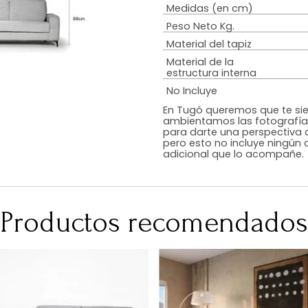
Estilo
Peso de resiste
Tipo De Relleno
Color
RequiereArmad
Medidas (en c
Peso Neto Kg.
Material del tap
Material de la
estructura inte
No Incluye
En Tugó queremo
ambientamos las
para darte una 
pero esto no inc
adicional que l