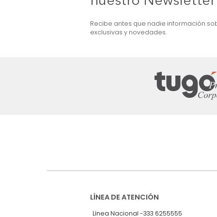
Sofácama Cajon Pekin (160Cm) Gris
Claro
$
4
.
499
.
990
$
2
.
899
.
990
36 %
Suscríbete a
nuestro Newslet
Recibe antes que nadie informac
exclusivas y novedades.