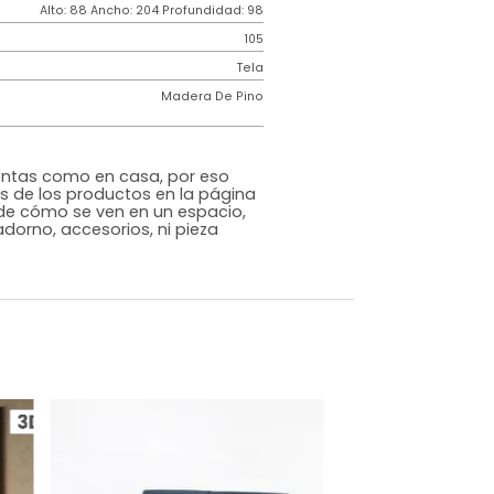
Contemporáneo
ncia
150k por puesto
Espuma Industrial
Gris
o
Si
m)
Alto: 88 Ancho: 204 Profundidad: 98
105
iz
Tela
Madera De Pino
rna
s que te sientas como en casa, por eso
 fotografías de los productos en la página
perspectiva de cómo se ven en un espacio,
luye ningún adorno, accesorios, ni pieza
o acompañe.