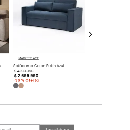
dados
MARKETPLACE