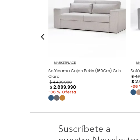
erraje Chloe Beige
MARKETPLACE