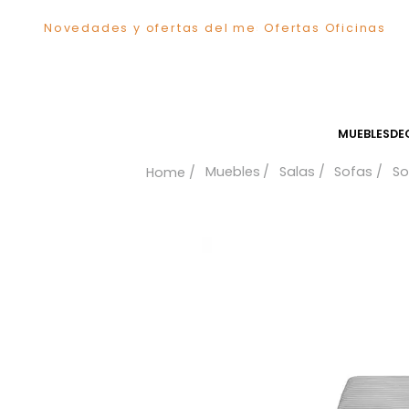
Novedades y ofertas del mes
Ofertas Ofici
TÉRMINOS MÁS BUSCADOS
1
.
Sillas
2
.
Comedor
3
.
Silla
MUEB
4
.
Escritorio
Muebles
Salas
Sofa
5
.
Sofa
6
.
Cuadros
7
.
Poltrona
8
.
Cama
9
.
Mesa Centro
10
.
Mesa Noche