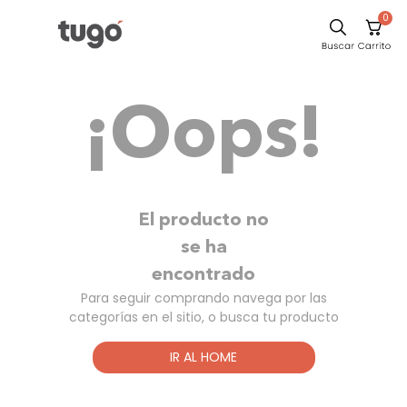
0
Sillas
¡Oops!
Comedor
Escritorio
Silla
Sofa
El producto no
Cuadros
se ha
encontrado
Poltrona
Para seguir comprando navega por las
Cama
categorías en el sitio, o busca tu producto
Mesa Centro
IR AL HOME
Mesa Noche