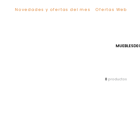
Novedades y ofertas del mes
Ofertas We
TÉRMINOS MÁS BUSCADOS
1
.
Comedor
2
.
Escritorio
3
.
Sillas
MUEB
4
.
Silla
5
.
Sofa
6
.
Cuadros
7
.
Poltrona
0
producto
8
.
Cama
9
.
Mesa Centro
10
.
Mesa Noche