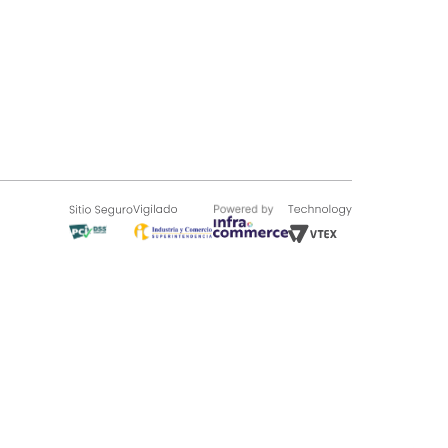
SOBRE TUGÓ
Blog
¿Quieres vender en Tugó?
Quienes Somos
de 