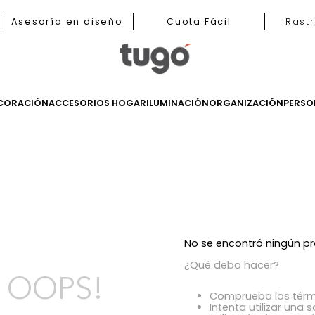
b
Asesoría en diseño
Cuota Fácil
LES
DECORACIÓN
ACCESORIOS HOGAR
ILUMINACIÓN
ORGANIZ
s
No se encont
¿Qué debo h