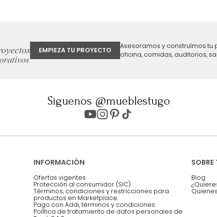
ter
Entiendo y acepto los términos, cond
Acepto, Autorizo el Tratamiento de 
ión sobre ofertas
Asesoramos y co
EMPIEZA TU PROYECTO
oficina, comidas,
Síguenos @mueblestugo