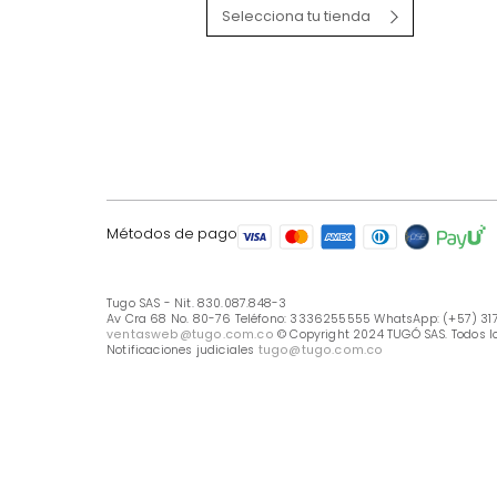
LÍNEA DE ATENCIÓN
Línea Nacional -333 6255555
Whastapp: (+57) 317 426 7836
UBICA TU TIENDA
Selecciona tu tienda
Métodos de pago