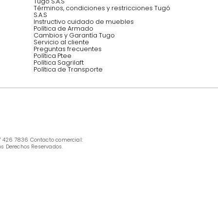
INFORMACIÓN
Ofertas vigentes
Protección al consumidor (SIC)
Términos, condiciones y restricciones para 
productos en Marketplace.
Pago con Addi, términos y condiciones.
Política de tratamiento de datos personales 
Tugó S.A.S
Términos, condiciones y restricciones Tugó 
S.A.S
Instructivo cuidado de muebles
Política de Armado
Cambios y Garantía Tugo 
Servicio al cliente
Preguntas frecuentes
Política Ptee
Política Sagrilaft
Política de Transporte