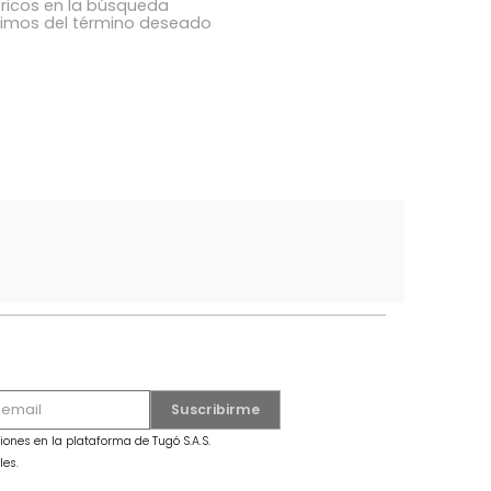
ba los términos ingresados
utilizar una sola palabra
términos genéricos en la búsqueda
 buscar sinónimos del término deseado