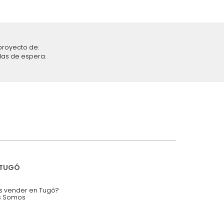
iciones y restricciones en la plataforma de Tugó S.A.S.
mis datos personales.
nstruímos tu proyecto de:
 auditorios, salas de espera.