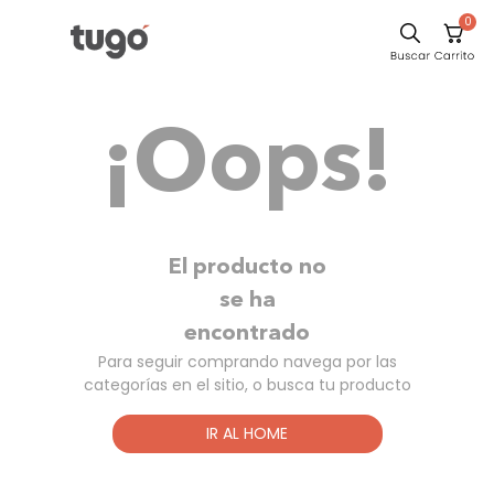
0
Sillas
¡Oops!
Comedor
Silla
Escritorio
Sofa
El producto no
Cuadros
se ha
encontrado
Poltrona
Para seguir comprando navega por las
Cama
categorías en el sitio, o busca tu producto
Mesa Centro
IR AL HOME
Mesa Noche