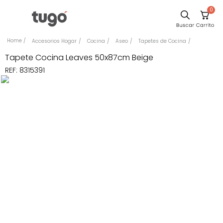
0
Comedor
Accesorios Hogar
Cocina
Aseo
Tapetes de Cocina
Escritorio
Tapete Cocina Leaves 50x87cm Beige
REF
:
8315391
Sillas
Silla
Cuadros
Sofa
Poltrona
Cama
Mesa Centro
Mesa Noche