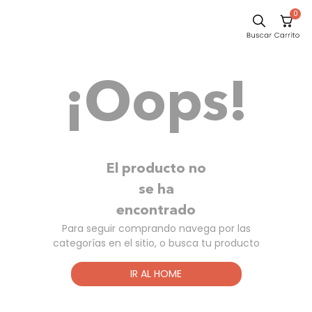
0
Comedor
¡Oops!
Escritorio
Sillas
Silla
Cuadros
El producto no
Sofa
se ha
encontrado
Poltrona
Para seguir comprando navega por las
Cama
categorías en el sitio, o busca tu producto
Mesa Centro
IR AL HOME
Mesa Noche