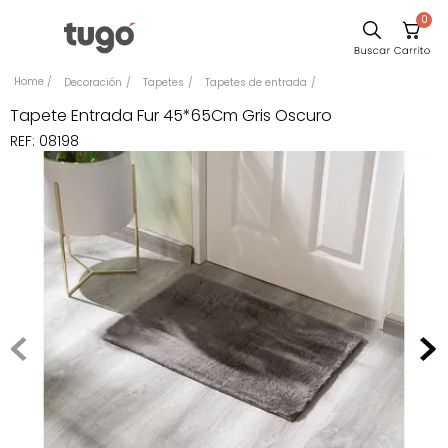
0
Sillas
Decoración
Tapetes
Tapetes de entrada
Comedor
Tapete Entrada Fur 45*65Cm Gris Oscuro
REF
:
08198
Silla
Escritorio
Sofa
Cuadros
Poltrona
Cama
Mesa Centro
Mesa Noche