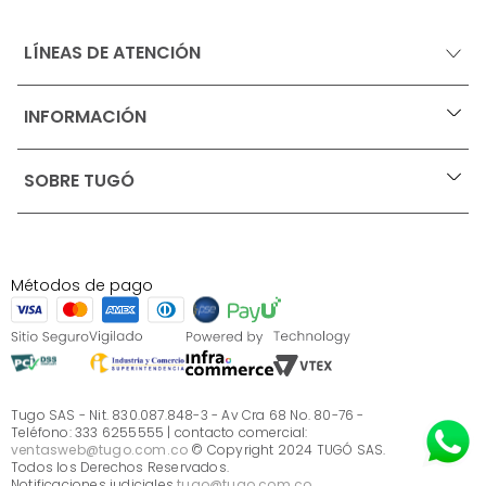
LÍNEAS DE ATENCIÓN
INFORMACIÓN
+
Ofertas vigentes
SOBRE TUGÓ
+
Protección al consumidor (SIC)
Términos, condiciones y restricciones para productos 
en Marketplace.
Blog
Pago con Addi, términos y condiciones.
Test de estilos
Política de tratamiento de datos personales de Tugó 
¿Quieres vender en Tugó?
S.A.S
Métodos de pago
Términos, condiciones y restricciones Tugó S.A.S
Instructivo cuidado de muebles
Sé parte de Tugó
¿Quiénes somos?
Servicio al cliente
Preguntas frecuentes
Tugo SAS - Nit. 830.087.848-3 - Av Cra 68 No. 80-76 -
Teléfono: 333 6255555 | contacto comercial:
ventasweb@tugo.com.co
© Copyright 2024 TUGÓ SAS.
Todos los Derechos Reservados.
Notificaciones judiciales
tugo@tugo.com.co