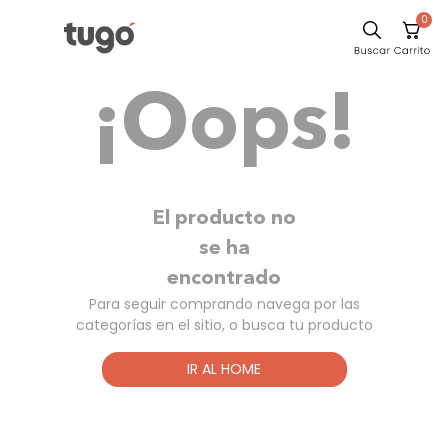
0
Sillas
¡Oops!
Comedor
Silla
Escritorio
Sofa
El producto no
Cuadros
se ha
encontrado
Poltrona
Para seguir comprando navega por las
Cama
categorías en el sitio, o busca tu producto
Mesa Centro
IR AL HOME
Mesa Noche