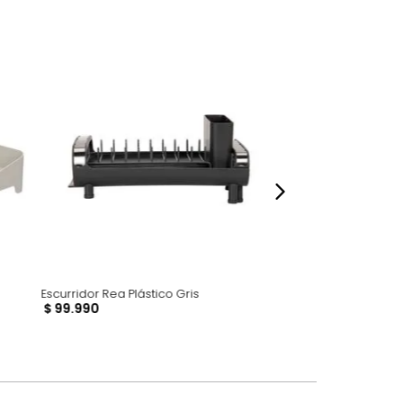
perspectiva de cómo se ven en un espacio,
luye ningún adorno, accesorios, ni pieza
o acompañe.
dados