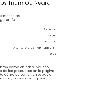
s De Cuidado
Lavaplatos Trium OU Negro
6 meses
de
garantía
Genérico
Negro
Plástico
m)
Alto: 1 Ancho: 29 Profundidad: 34
,2502
s que te sientas como en casa, por eso
 fotografías de los productos en la página