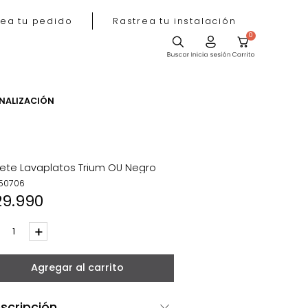
Rastrea tu pedido
Rastrea tu instala
ACIÓN
PERSONALIZACIÓN
Tapete Lavaplatos Trium OU Negro
REF
:
50706
$
29
.
990
－
＋
Agregar al carrito