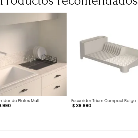
para darte una 
pero esto no inc
adicional que l
Productos recomen