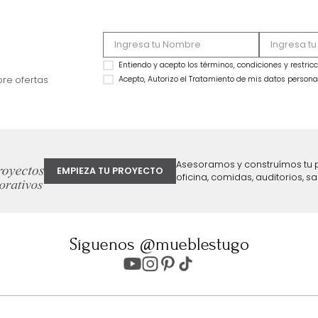
Escurridor de Platos Matt
Escurridor Trium C
$
49
.
990
$
39
.
990
ter
Entiendo y acepto los términos, cond
Acepto, Autorizo el Tratamiento de 
ión sobre ofertas