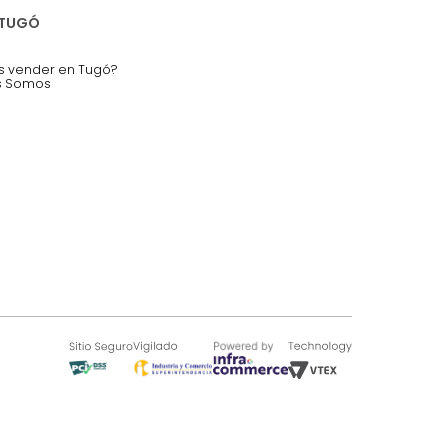
nstruímos tu proyecto de:
 auditorios, salas de espera.
SOBRE TUGÓ
Blog
¿Quieres vender en Tugó?
Quienes Somos
de 