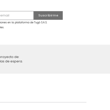
ompact Beige
Escurridor Rea Plástico Gris
$
99
.
990
iciones y restricciones en la plataforma de Tugó S.A.S.
mis datos personales.