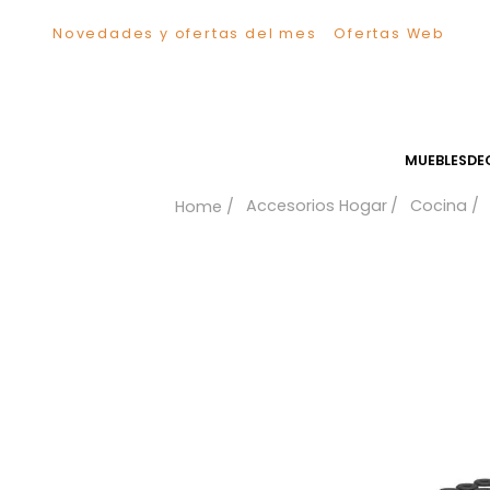
Novedades y ofertas del mes
Ofertas We
TÉRMINOS MÁS BUSCADOS
1
.
Sillas
2
.
Comedor
3
.
Silla
MUEB
4
.
Escritorio
Accesorios Hogar
Coc
5
.
Sofa
6
.
Cuadros
7
.
Poltrona
8
.
Cama
9
.
Mesa Centro
10
.
Mesa Noche