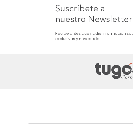
Escurridor de Platos Dani Gris
$
89
.
990
$
54
.
990
39 %
Suscríbete a
nuestro Newslet
Recibe antes que nadie informac
exclusivas y novedades.