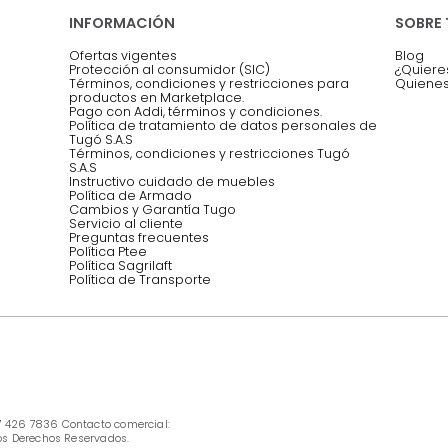
Asesoramos y co
EMPIEZA TU PROYECTO
oficina, comidas,
Síguenos @mueblestugo
INFORMACIÓN
Ofertas vigentes
Protección al consumidor (SIC)
Términos, condiciones y restricciones para 
productos en Marketplace.
Pago con Addi, términos y condiciones.
Política de tratamiento de datos personales 
Tugó S.A.S
Términos, condiciones y restricciones Tugó 
S.A.S