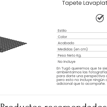
Descripción
Garantía
Armado
Tip
Tapete 
Estilo
Color
Acabado
Medidas (en c
Peso Neto Kg.
No Incluye
En Tugó queremo
ambientamos las