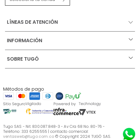
LÍNEAS DE ATENCIÓN
INFORMACIÓN
+
Ofertas vigentes
SOBRE TUGÓ
+
Protección al consumidor (SIC)
Términos, condiciones y restricciones para productos 
en Marketplace.
Blog
Pago con Addi, términos y condiciones.
Test de estilos
Política de tratamiento de datos personales de Tugó 
¿Quieres vender en Tugó?
S.A.S
Métodos de pago
Términos, condiciones y restricciones Tugó S.A.S
Instructivo cuidado de muebles
Sé parte de Tugó
¿Quiénes somos?
Servicio al cliente
Preguntas frecuentes
Tugo SAS - Nit. 830.087.848-3 - Av Cra 68 No. 80-76 -
Teléfono: 333 6255555 | contacto comercial:
ventasweb@tugo.com.co
© Copyright 2024 TUGÓ SAS.