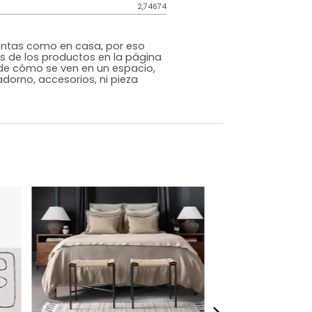
Japandi
Beige
Lana
m)
Alto: 1 Ancho: 60 Profundidad: 150
2,74674
s que te sientas como en casa, por eso
 fotografías de los productos en la página
perspectiva de cómo se ven en un espacio,
luye ningún adorno, accesorios, ni pieza
o acompañe.
dados