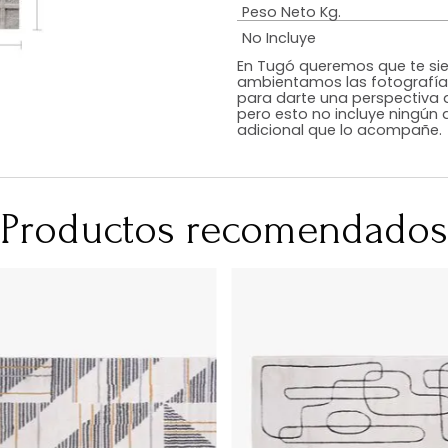
Estilo
Color
Acabado
Medidas (en c
Peso Neto Kg.
No Incluye
En Tugó queremo
ambientamos las
para darte una 
pero esto no inc
adicional que l
Productos recomen