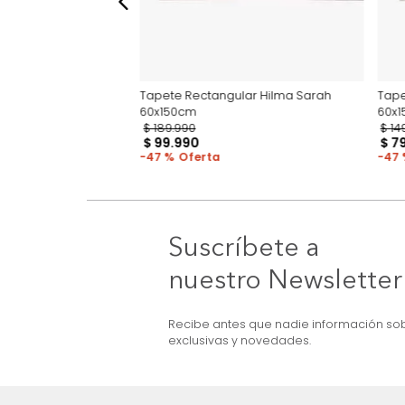
ular Netanya
Tapete Rectangular Hilma Sarah
60x150cm
$
189
.
990
$
99
.
990
47 %