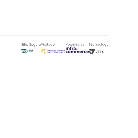
SOBRE TUGÓ
Blog
¿Quieres vender en Tugó?
Quienes Somos
de 