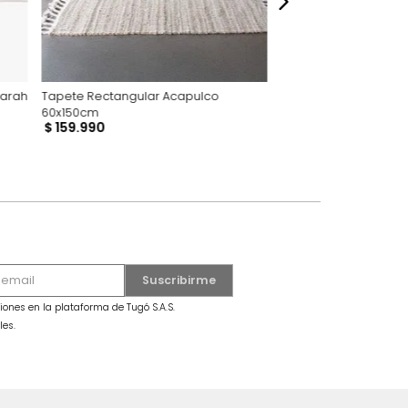
r Georgiana Sarah
Tapete Rectangular Acapulco
60x150cm
$
159
.
990