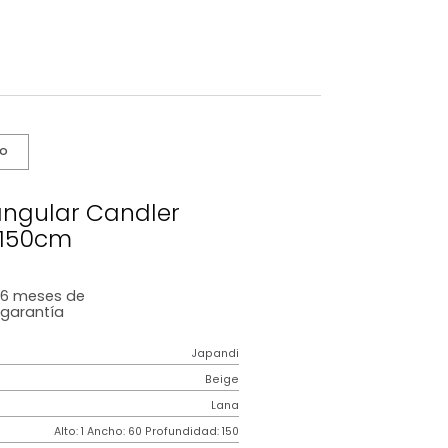
s De Cuidado
te Rectangular Candler
60x150cm
6 meses
de
garantía