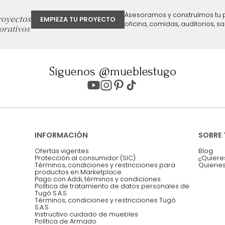
ter
Entiendo y acepto los términos, cond
Acepto, Autorizo el Tratamiento de 
ión sobre ofertas
Asesoramos y co
EMPIEZA TU PROYECTO
oficina, comidas,
Síguenos @mueblestugo