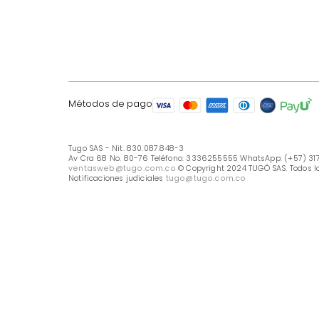
LÍNEA DE ATENCIÓN
Línea Nacional -333 6255555
Whastapp: (+57) 317 426 7836
UBICA TU TIENDA
Selecciona tu tienda