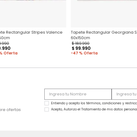
Tapete Rectangular Stripes Valence
Tapete Rectangula
60x150cm
60x150cm
$
149
.
990
$
189
.
990
$
79
.
990
$
99
.
990
47 %
47 %