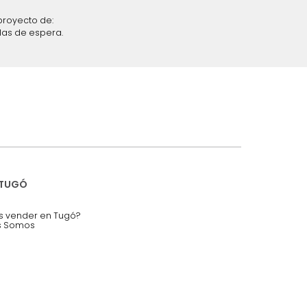
iciones y restricciones en la plataforma de Tugó S.A.S.
mis datos personales.
nstruímos tu proyecto de:
 auditorios, salas de espera.