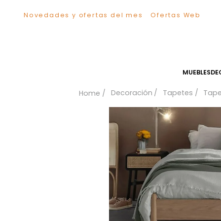
Novedades y ofertas del mes
Ofertas We
TÉRMINOS MÁS BUSCADOS
1
.
Sillas
2
.
Comedor
3
.
Escritorio
MUEB
4
.
Silla
Decoración
Tapetes
5
.
Sofa
6
.
Cuadros
7
.
Poltrona
8
.
Cama
9
.
Mesa Centro
10
.
Mesa Noche