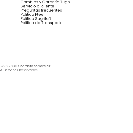
INFORMACIÓN
Ofertas vigentes
Protección al consumidor (SIC)
Términos, condiciones y restricciones para 
productos en Marketplace.
Pago con Addi, términos y condiciones.
Política de tratamiento de datos personales 
Tugó S.A.S
Términos, condiciones y restricciones Tugó 
S.A.S
Instructivo cuidado de muebles
Política de Armado
Cambios y Garantía Tugo 
Servicio al cliente
Preguntas frecuentes
Política Ptee
Política Sagrilaft
Política de Transporte