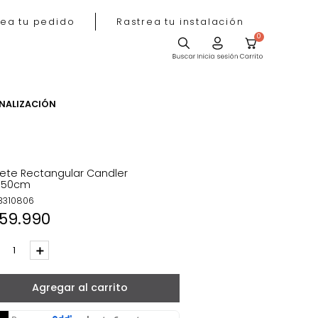
Rastrea tu pedido
Rastrea tu instala
ACIÓN
PERSONALIZACIÓN
Tapete Rectangular Candler
60x150cm
REF
:
3310806
$
159
.
990
－
＋