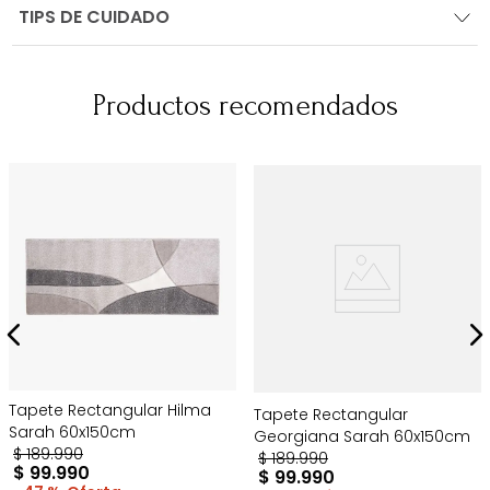
TIPS DE CUIDADO
Productos recomendados
Tapete Rectangular Hilma
Tapete Rectangular
Sarah 60x150cm
Georgiana Sarah 60x150cm
$
189
.
990
$
189
.
990
$
99
.
990
$
99
.
990