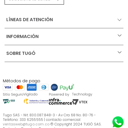
LÍNEAS DE ATENCIÓN
INFORMACIÓN
+
Ofertas vigentes
SOBRE TUGÓ
+
Protección al consumidor (SIC)
Términos, condiciones y restricciones para productos 
en Marketplace.
Blog
Pago con Addi, términos y condiciones.
Test de estilos
Política de tratamiento de datos personales de Tugó 
¿Quieres vender en Tugó?
S.A.S
Métodos de pago
Términos, condiciones y restricciones Tugó S.A.S
Instructivo cuidado de muebles
Sé parte de Tugó
¿Quiénes somos?
Servicio al cliente
Preguntas frecuentes
Tugo SAS - Nit. 830.087.848-3 - Av Cra 68 No. 80-76 -
Teléfono: 333 6255555 | contacto comercial:
ventasweb@tugo.com.co
© Copyright 2024 TUGÓ SAS.