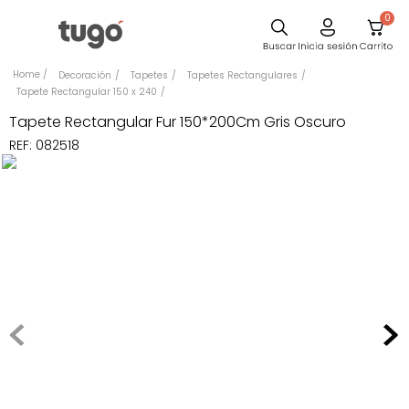
0
Sillas
Decoración
Tapetes
Tapetes Rectangulares
Tapete Rectangular 150 x 240
Comedor
Tapete Rectangular Fur 150*200Cm Gris Oscuro
Escritorio
REF
:
082518
Silla
Sofa
Cuadros
Poltrona
Cama
Mesa Centro
Mesa Noche