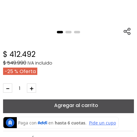
$
412
.
492
$
549
.
990
IVA incluido
25 %
－
＋
Agregar al carrito