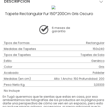
DESCRIPCIÓN
Tapete Rectangular Fur 150*200Cm Gris Oscuro
6 meses
de
garantía
Tipos de Formas
Rectangular
Medidas de Tapetes
150x240
Tipos de Tapetes
Tapetes de Sala
Estilo
Genérico
Color
Gris
Acabado
Poliéster
Medidas (en cm)
Alto: 1 Ancho: 150 Profundidad: 200
Peso Neto Kg.
3,33333
No Incluye
En Tugó queremos que te sientas que estas en casa, por eso
ambientamos las fotografías de los productos en la página para
darte una perspectiva de cómo se ven en un espacio, pero esto
no incluye ningún adorno, accesorios, ni pieza adicional que lo