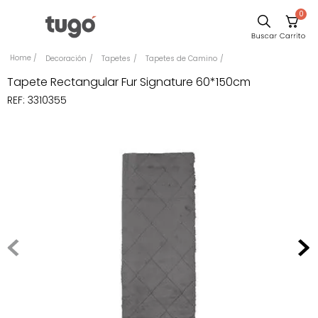
0
Sillas
Decoración
Tapetes
Tapetes de Camino
Comedor
Tapete Rectangular Fur Signature 60*150cm
REF
:
3310355
Escritorio
Silla
Sofa
Cuadros
Poltrona
Cama
Mesa Centro
Mesa Noche