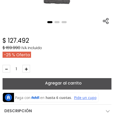
$
127
.
492
$
169
.
990
IVA incluido
25 %
－
＋
Agregar al carrito
DESCRIPCIÓN