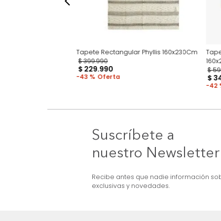
lar Kandinski Sarah
Tapete Rectangular Phyllis 160x230Cm
$
399
.
990
$
229
.
990
43 %