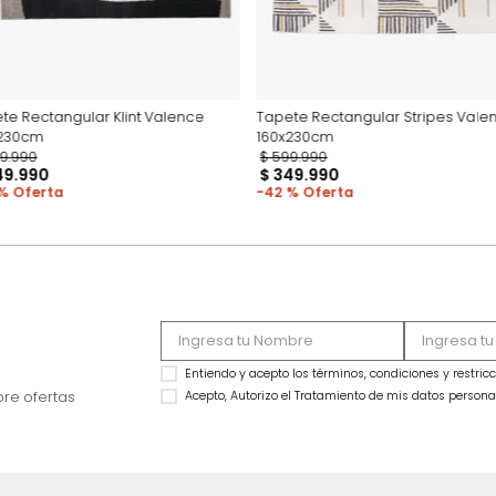
Tapete Rectangular Klint Valence
Tapete Rectangular
160x230cm
160x230cm
$
599
.
990
$
599
.
990
$
349
.
990
$
349
.
990
42 %
42 %