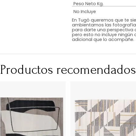
Estilo
Color
Acabado
Medidas (en c
Peso Neto Kg.
No Incluye
En Tugó queremo
ambientamos las
para darte una 
pero esto no inc
adicional que l
Productos recomen