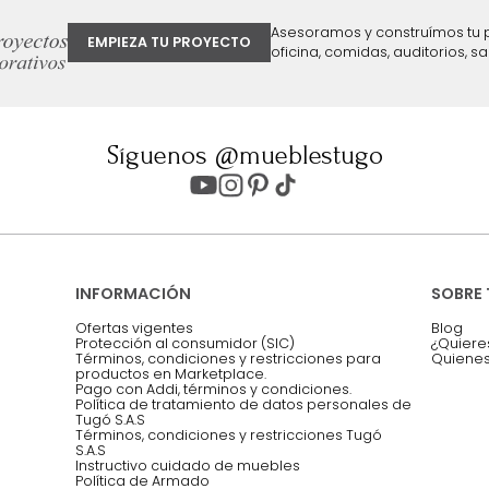
ter
Entiendo y acepto los términos, cond
Acepto, Autorizo el Tratamiento de 
ión sobre ofertas
Asesoramos y co
EMPIEZA TU PROYECTO
oficina, comidas,
Síguenos @mueblestugo