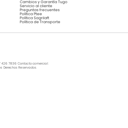
INFORMACIÓN
Ofertas vigentes
Protección al consumidor (SIC)
Términos, condiciones y restricciones para 
productos en Marketplace.
Pago con Addi, términos y condiciones.
Política de tratamiento de datos personales 
Tugó S.A.S
Términos, condiciones y restricciones Tugó 
S.A.S
Instructivo cuidado de muebles
Política de Armado
Cambios y Garantía Tugo 
Servicio al cliente
Preguntas frecuentes
Política Ptee
Política Sagrilaft
Política de Transporte