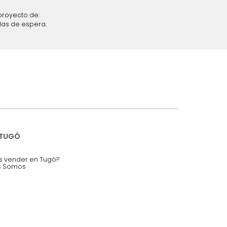
iciones y restricciones en la plataforma de Tugó S.A.S.
mis datos personales.
nstruímos tu proyecto de:
 auditorios, salas de espera.