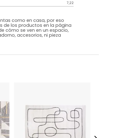
Moderno Clásico
Beige
Polipropileno
m)
Alto: 1 Ancho: 160 Profundidad: 230
7,22
s que te sientas como en casa, por eso
 fotografías de los productos en la página
perspectiva de cómo se ven en un espacio,
luye ningún adorno, accesorios, ni pieza
o acompañe.
dados