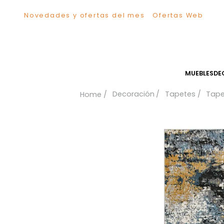
Novedades y ofertas del mes
Ofertas We
TÉRMINOS MÁS BUSCADOS
1
.
Sillas
2
.
Comedor
3
.
Silla
MUEB
4
.
Escritorio
Decoración
Tapetes
5
.
Sofa
6
.
Cuadros
7
.
Poltrona
8
.
Cama
9
.
Mesa Centro
10
.
Mesa Noche