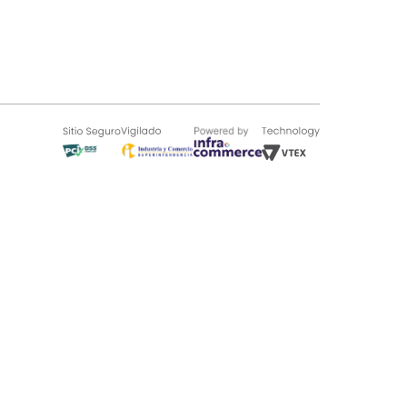
SOBRE TUGÓ
Blog
¿Quieres vender en Tugó?
Quienes Somos
de 