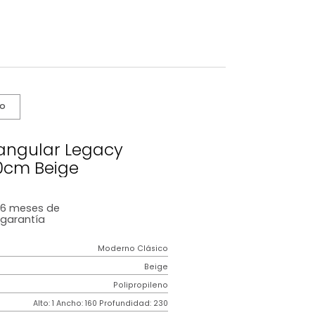
s De Cuidado
te Rectangular Legacy
160*230cm Beige
6 meses
de
garantía