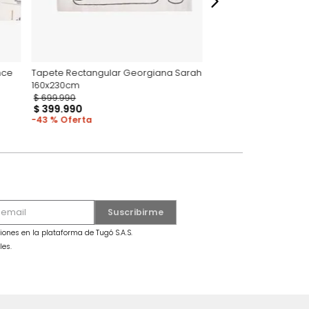
 Stripes Valence
Tapete Rectangular Georgiana Sarah
160x230cm
$
699
.
990
$
399
.
990
43 %