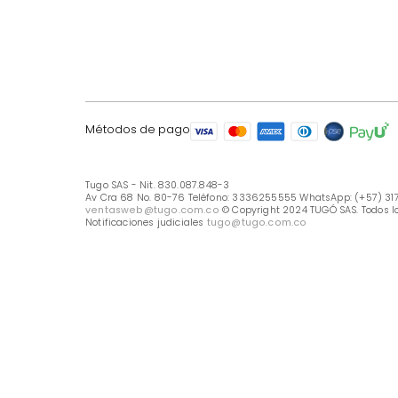
LÍNEA DE ATENCIÓN
Línea Nacional -333 6255555
Whastapp: (+57) 317 426 7836
UBICA TU TIENDA
Selecciona tu tienda