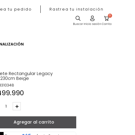
Rastrea tu pedido
Rastrea tu instala
ACIÓN
PERSONALIZACIÓN
0
Tapete Rectangular Legacy
160*230cm Beige
REF
:
3310348
$
499
.
990
－
＋