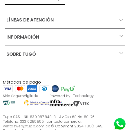
LÍNEAS DE ATENCIÓN
INFORMACIÓN
+
Ofertas vigentes
SOBRE TUGÓ
+
Protección al consumidor (SIC)
Términos, condiciones y restricciones para productos 
en Marketplace.
Blog
Pago con Addi, términos y condiciones.
Test de estilos
Política de tratamiento de datos personales de Tugó 
¿Quieres vender en Tugó?
S.A.S
Métodos de pago
Términos, condiciones y restricciones Tugó S.A.S
Instructivo cuidado de muebles
Sé parte de Tugó
¿Quiénes somos?
Servicio al cliente
Preguntas frecuentes
Tugo SAS - Nit. 830.087.848-3 - Av Cra 68 No. 80-76 -
Teléfono: 333 6255555 | contacto comercial:
ventasweb@tugo.com.co
© Copyright 2024 TUGÓ SAS.