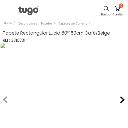
0
Sillas
Decoración
Tapetes
Tapetes de Camino
Comedor
Tapete Rectangular Lucid 60*150cm Café/Beige
REF
:
3310331
Silla
Escritorio
Sofa
Cuadros
Poltrona
Cama
Mesa Centro
Mesa Noche