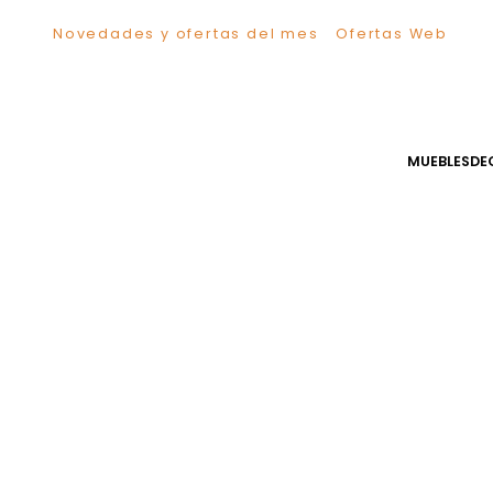
Novedades y ofertas del mes
Ofertas We
TÉRMINOS MÁS BUSCADOS
1
.
Sillas
2
.
Comedor
3
.
Escritorio
MUEB
4
.
Silla
5
.
Sofa
6
.
Cuadros
7
.
Poltrona
8
.
Cama
9
.
Mesa Centro
10
.
Mesa Noche