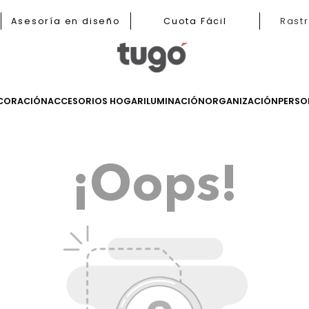
b
Asesoría en diseño
Cuota Fácil
LES
DECORACIÓN
ACCESORIOS HOGAR
ILUMINACIÓN
ORGANIZ
¡Oops!