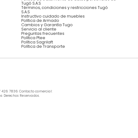
INFORMACIÓN
Ofertas vigentes
Protección al consumidor (SIC)
Términos, condiciones y restricciones para 
productos en Marketplace.
Pago con Addi, términos y condiciones.
Política de tratamiento de datos personales 
Tugó S.A.S
Términos, condiciones y restricciones Tugó 
S.A.S
Instructivo cuidado de muebles
Política de Armado
Cambios y Garantía Tugo 
Servicio al cliente
Preguntas frecuentes
Política Ptee
Política Sagrilaft
Política de Transporte