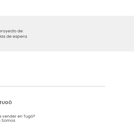
iciones y restricciones en la plataforma de Tugó S.A.S.
mis datos personales.
nstruímos tu proyecto de:
 auditorios, salas de espera.