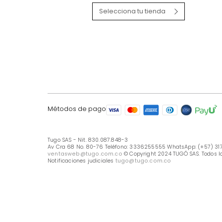
LÍNEA DE ATENCIÓN
Línea Nacional -333 6255555
Whastapp: (+57) 317 426 7836
UBICA TU TIENDA
Selecciona tu tienda
Métodos de pago