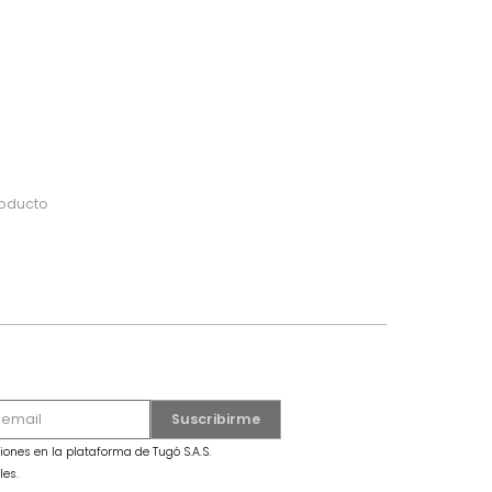
do
 o busca tu producto