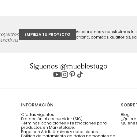
ter
Entiendo y acepto los términos, cond
Acepto, Autorizo el Tratamiento de 
ión sobre ofertas
Asesoramos y co
EMPIEZA TU PROYECTO
oficina, comidas,
Síguenos @mueblestugo