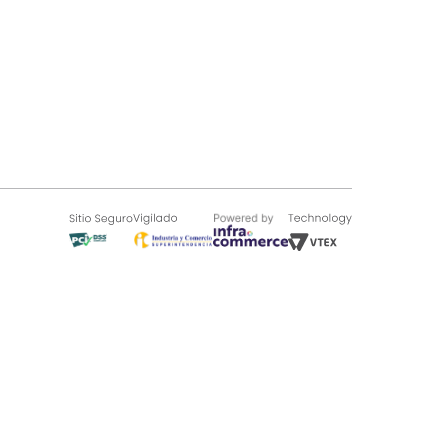
SOBRE TUGÓ
Blog
¿Quieres vender en Tugó?
Quienes Somos
de 