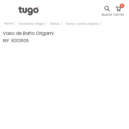
0
Sillas
Accesorios Hogar
Baños
Vasos y porta cepillos
Comedor
Vaso de Baño Origami
REF
:
8202605
Escritorio
Silla
Sofa
Cuadros
Poltrona
Cama
Mesa Centro
Mesa Noche