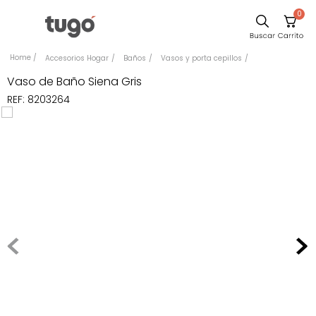
0
Sillas
Accesorios Hogar
Baños
Vasos y porta cepillos
Comedor
Vaso de Baño Siena Gris
REF
:
8203264
Escritorio
Silla
Sofa
Cuadros
Poltrona
Cama
Mesa Centro
Mesa Noche