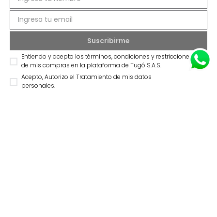
Entiendo y acepto los términos, condiciones y restricciones
de mis compras en la plataforma de Tugó S.A.S.
Acepto, Autorizo el Tratamiento de mis datos
personales.
EMPIEZA TU PROYECTO
Asesoramos y construímos tu proyecto de:
oficina, comidas, auditorios, salas de espera.