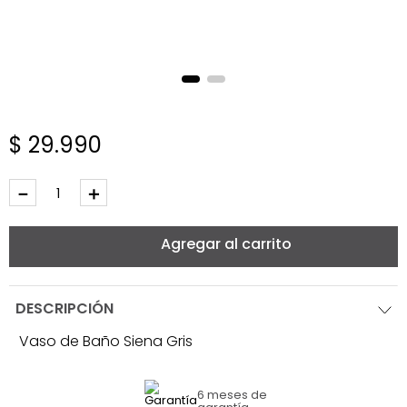
$
29
.
990
－
＋
Agregar al carrito
DESCRIPCIÓN
Vaso de Baño Siena Gris
6 meses
de