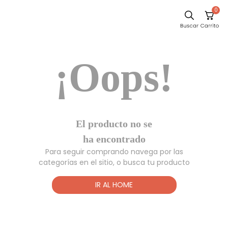
0
Comedor
¡Oops!
Escritorio
Sillas
Silla
Sofa
El producto no
Cuadros
se ha
encontrado
Poltrona
Para seguir comprando navega por las
Cama
categorías en el sitio, o busca tu producto
Mesa Centro
IR AL HOME
Mesa Noche