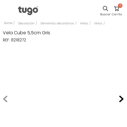
0
Comedor
Decoración
Elementos decorativos
Velas
Velas
Escritorio
Vela Cube 5,5cm Gris
REF
:
8218272
Sillas
Silla
Cuadros
Sofa
Poltrona
Cama
Mesa Centro
Mesa Noche