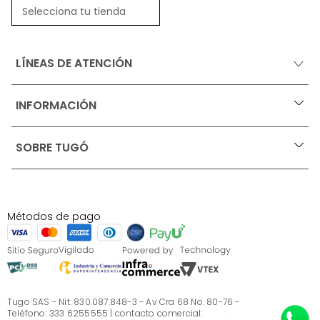
Selecciona tu tienda
LÍNEAS DE ATENCIÓN
INFORMACIÓN
+
Ofertas vigentes
SOBRE TUGÓ
+
Protección al consumidor (SIC)
Términos, condiciones y restricciones para productos 
en Marketplace.
Blog
Pago con Addi, términos y condiciones.
Test de estilos
Política de tratamiento de datos personales de Tugó 
¿Quieres vender en Tugó?
S.A.S
Métodos de pago
Términos, condiciones y restricciones Tugó S.A.S
Instructivo cuidado de muebles
Sé parte de Tugó
¿Quiénes somos?
Servicio al cliente
Preguntas frecuentes
Tugo SAS - Nit. 830.087.848-3 - Av Cra 68 No. 80-76 -
Teléfono: 333 6255555 | contacto comercial: