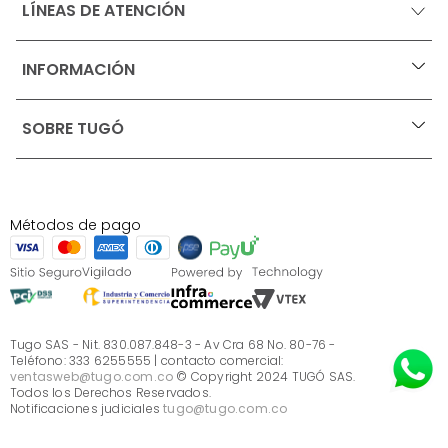
LÍNEAS DE ATENCIÓN
INFORMACIÓN
+
Ofertas vigentes
SOBRE TUGÓ
+
Protección al consumidor (SIC)
Términos, condiciones y restricciones para productos 
en Marketplace.
Blog
Pago con Addi, términos y condiciones.
Test de estilos
Política de tratamiento de datos personales de Tugó 
¿Quieres vender en Tugó?
S.A.S
Métodos de pago
Términos, condiciones y restricciones Tugó S.A.S
Instructivo cuidado de muebles
Sé parte de Tugó
¿Quiénes somos?
Servicio al cliente
Preguntas frecuentes
Tugo SAS - Nit. 830.087.848-3 - Av Cra 68 No. 80-76 -
Teléfono: 333 6255555 | contacto comercial:
ventasweb@tugo.com.co
© Copyright 2024 TUGÓ SAS.
Todos los Derechos Reservados.
Notificaciones judiciales
tugo@tugo.com.co