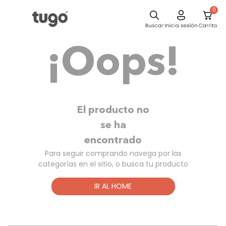
0
Comedor
¡Oops!
Escritorio
Sillas
Silla
Cuadros
El producto no
Sofa
se ha
encontrado
Poltrona
Para seguir comprando navega por las
Cama
categorías en el sitio, o busca tu producto
Mesa Centro
IR AL HOME
Mesa Noche