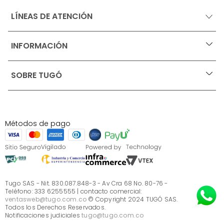
LÍNEAS DE ATENCIÓN
INFORMACIÓN
+
Ofertas vigentes
SOBRE TUGÓ
+
Protección al consumidor (SIC)
Términos, condiciones y restricciones para productos 
en Marketplace.
Blog
Pago con Addi, términos y condiciones.
Test de estilos
Política de tratamiento de datos personales de Tugó 
¿Quieres vender en Tugó?
S.A.S
Métodos de pago
Términos, condiciones y restricciones Tugó S.A.S
Instructivo cuidado de muebles
Sé parte de Tugó
¿Quiénes somos?
Servicio al cliente
Preguntas frecuentes
Tugo SAS - Nit. 830.087.848-3 - Av Cra 68 No. 80-76 -
Teléfono: 333 6255555 | contacto comercial:
ventasweb@tugo.com.co
© Copyright 2024 TUGÓ SAS.
Todos los Derechos Reservados.
Notificaciones judiciales
tugo@tugo.com.co