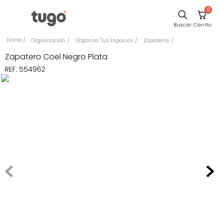
0
Comedor
Organización
Organiza Tus Espacios
Zapateros
Escritorio
Zapatero Coel Negro Plata
REF
:
554962
Sillas
Silla
Cuadros
Sofa
Poltrona
Cama
Mesa Centro
Mesa Noche