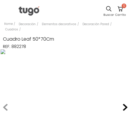
0
Sillas
Decoración
Elementos decorativos
Decoración Pared
Cuadros
Comedor
Cuadro Leaf 50*70Cm
Escritorio
REF
:
882278
Silla
Sofa
Cuadros
Poltrona
Cama
Mesa Centro
Mesa Noche