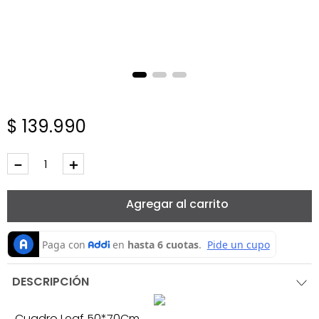
$
139
.
990
－
＋
Agregar al carrito
DESCRIPCIÓN
Cuadro Leaf 50*70Cm