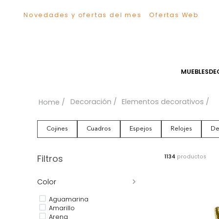
Novedades y ofertas del mes
Ofertas We
TÉRMINOS MÁS BUSCADOS
1
.
Sillas
2
.
Comedor
3
.
Escritorio
MUEB
4
.
Silla
5
.
Sofa
Decoración
Elementos decorativ
6
.
Cuadros
7
.
Poltrona
Cojines
Cuadros
Espejos
Relojes
8
.
Cama
9
.
Mesa Centro
Filtros
1134
produc
10
.
Mesa Noche
Color