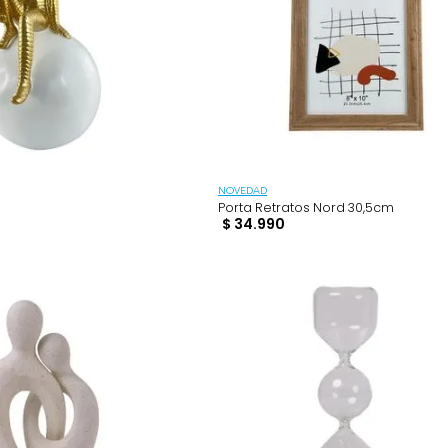
NOVEDAD
qua
Porta Retratos Nord 
90
$
34
.
990