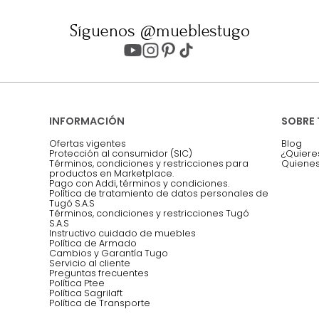
ter
Entiendo y acepto los términos, cond
Acepto, Autorizo el Tratamiento de 
ión sobre ofertas
Asesoramos y co
EMPIEZA TU PROYECTO
oficina, comidas,
Síguenos @mueblestugo