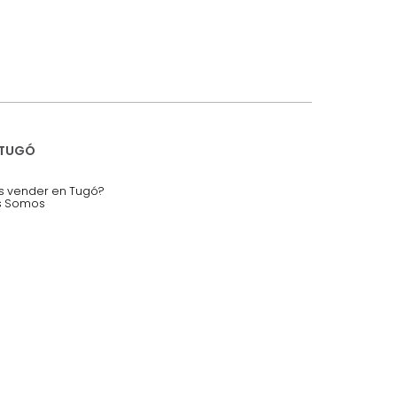
iciones y restricciones en la plataforma de Tugó S.A.S.
mis datos personales.
nstruímos tu proyecto de:
 auditorios, salas de espera.