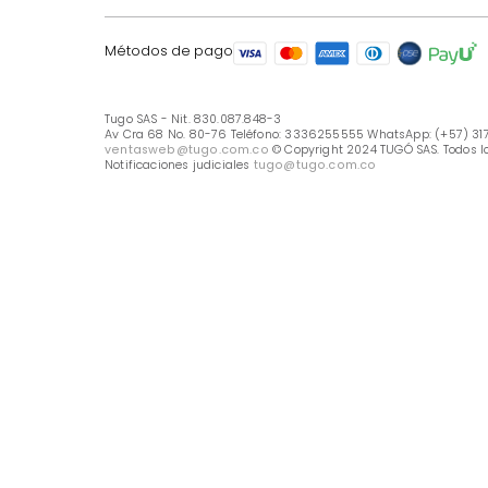
LÍNEA DE ATENCIÓN
Línea Nacional -333 6255555
Whastapp: (+57) 317 426 7836
UBICA TU TIENDA
Selecciona tu tienda
Métodos de pago