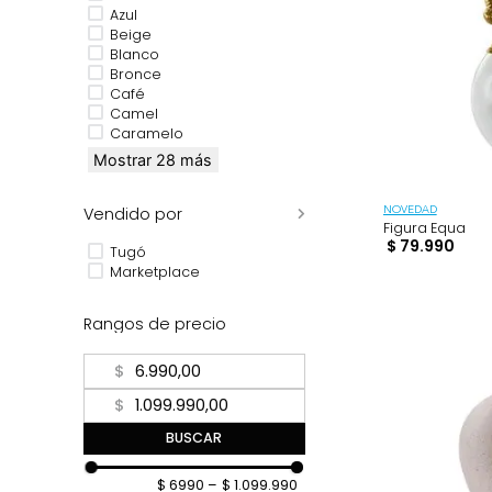
Aguamarina
Amarillo
Arena
Azul
Beige
Blanco
Bronce
Café
Camel
Caramelo
Mostrar 28 más
Vendido por
NOVEDAD
Figura E
$
79
.
9
Tugó
Marketplace
Rangos de precio
$