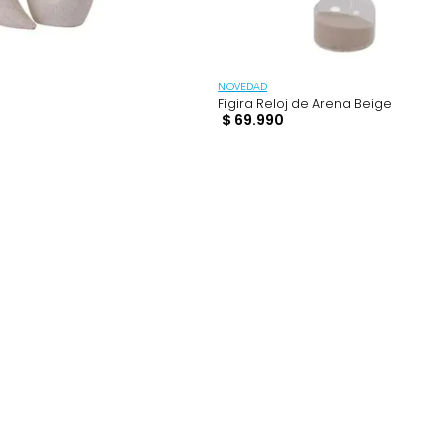
NOVEDAD
Duo
Figira Reloj de Arena
90
$
69
.
990