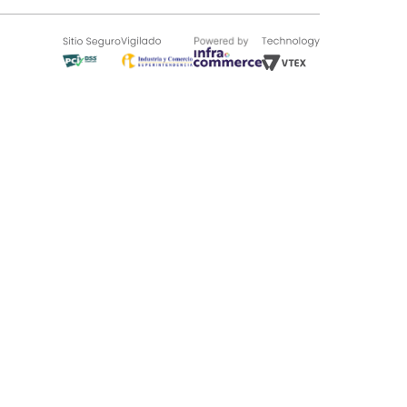
SOBRE TUGÓ
Blog
¿Quieres vender en Tugó?
Quienes Somos
de 