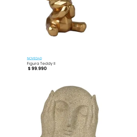
NOVEDAD
30,5cm
Figura Teddy II
$
99
.
990