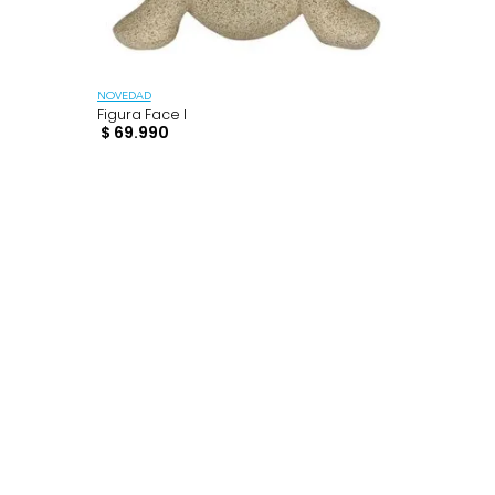
NOVEDAD
 Beige
Figura Face I
$
69
.
990