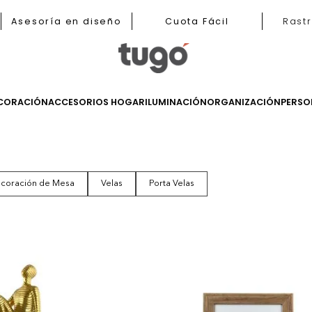
b
Asesoría en diseño
Cuota Fácil
LES
DECORACIÓN
ACCESORIOS HOGAR
ILUMINACIÓN
ORGANIZ
os
Decoración de Mesa
Velas
Porta Velas
tos