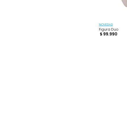
$
BUSCAR
$ 6990
–
$ 1.099.990
NOVEDAD
Figura 
$
99
.
9