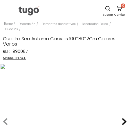
0
Comedor
Decoración
Elementos decorativos
Decoración Pared
Cuadros
Sillas
Cuadro Sea Autumn Canvas 100*80*2Cm Colores
Escritorio
Varios
REF
:
1990087
Silla
MARKETPLACE
Sofa
Poltrona
Cuadros
Cama
Mesa Centro
Mesa Noche