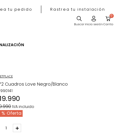
Rastrea tu pedido
Rastrea tu instala
ACIÓN
PERSONALIZACIÓN
MARKETPLACE
Set*2 Cuadros Love Negro/Blanco
REF
:
1990141
$
119
.
990
$
189
.
990
IVA incluido
37 %