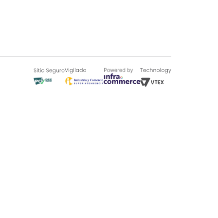
SOBRE TUGÓ
Blog
¿Quieres vender en Tugó?
Quienes Somos
de 