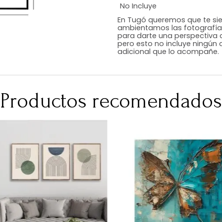
Estilo
Color
Acabado
Medidas (en c
Peso Neto Kg.
No Incluye
En Tugó queremo
ambientamos las
para darte una 
pero esto no inc
adicional que l
Productos recomen