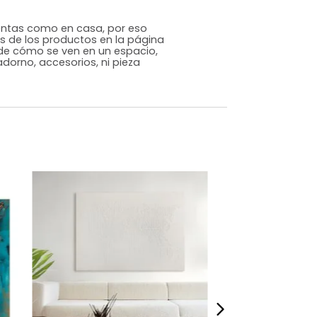
Genérico
Varios
MDF
m)
Alto: 60 Ancho: 40 Profundidad: 4
5
s que te sientas como en casa, por eso
 fotografías de los productos en la página
perspectiva de cómo se ven en un espacio,
luye ningún adorno, accesorios, ni pieza
o acompañe.
dados