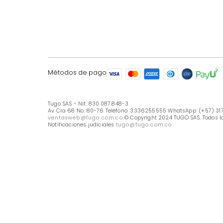
LÍNEA DE ATENCIÓN
Línea Nacional -333 6255555
Whastapp: (+57) 317 426 7836
UBICA TU TIENDA
Selecciona tu tienda