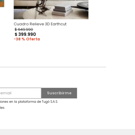
Cuadro Relieve 3D Earthcut
$
649
.
990
dro Mariposa Grande Azul
$
399
.
990
38 %