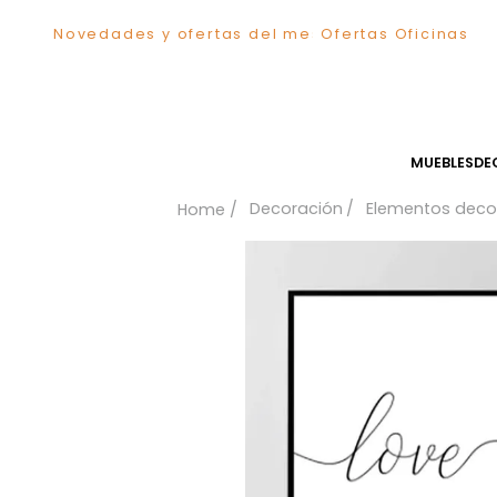
Novedades y ofertas del mes
Ofertas Ofici
TÉRMINOS MÁS BUSCADOS
1
.
Sillas
2
.
Comedor
3
.
Silla
MUEB
4
.
Escritorio
Decoración
Elementos
5
.
Sofa
6
.
Cuadros
7
.
Poltrona
8
.
Cama
9
.
Mesa Centro
10
.
Mesa Noche