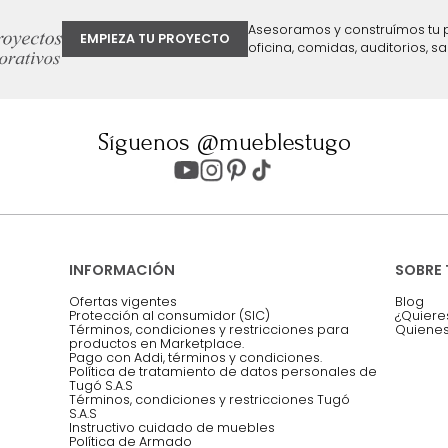
ter
Entiendo y acepto los términos, cond
Acepto, Autorizo el Tratamiento de 
ión sobre ofertas
Asesoramos y co
EMPIEZA TU PROYECTO
oficina, comidas,
Síguenos @mueblestugo