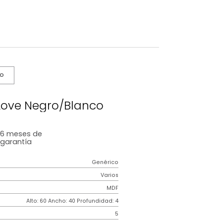
s De Cuidado
uadros Love Negro/Blanco
6 meses
de
garantía