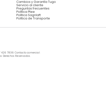
INFORMACIÓN
Ofertas vigentes
Protección al consumidor (SIC)
Términos, condiciones y restricciones para 
productos en Marketplace.
Pago con Addi, términos y condiciones.
Política de tratamiento de datos personales 
Tugó S.A.S
Términos, condiciones y restricciones Tugó 
S.A.S
Instructivo cuidado de muebles
Política de Armado
Cambios y Garantía Tugo 
Servicio al cliente
Preguntas frecuentes
Política Ptee
Política Sagrilaft
Política de Transporte