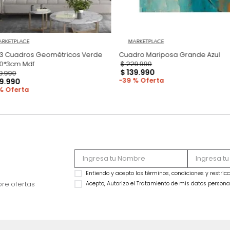
MARKETPLACE
MARKETPLACE
Set x3 Cuadros Geométricos Verde
Cua
70*50*3cm Mdf
$
229
.
990
$
139
.
990
$
339
.
990
39 %
$
219
.
990
35 %