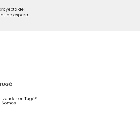
iciones y restricciones en la plataforma de Tugó S.A.S.
mis datos personales.
nstruímos tu proyecto de:
 auditorios, salas de espera.