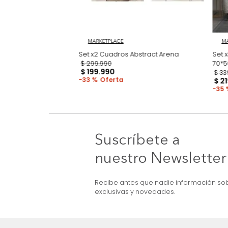
 Cenit
MARKETPLACE
Set x2 Cuadros Abstract Arena
$
299
.
990
$
199
.
990
33 %