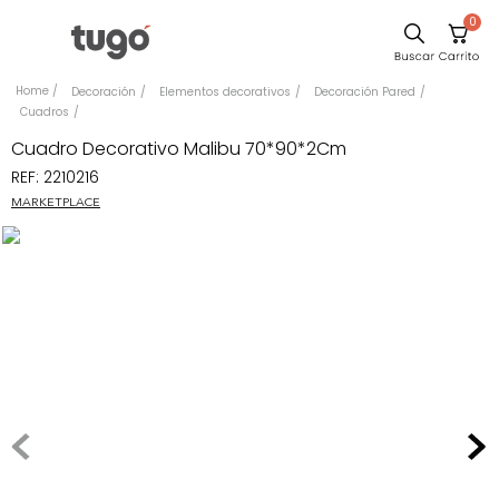
0
Sillas
Decoración
Elementos decorativos
Decoración Pared
Cuadros
Comedor
Cuadro Decorativo Malibu 70*90*2Cm
Silla
REF
:
2210216
Escritorio
MARKETPLACE
Sofa
Cuadros
Poltrona
Cama
Mesa Centro
Mesa Noche