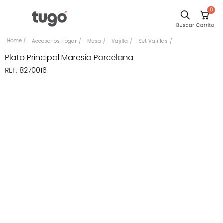
0
Comedor
Accesorios Hogar
Mesa
Vajilla
Set Vajillas
Escritorio
Plato Principal Maresia Porcelana
REF
:
8270016
Sillas
Silla
Sofa
Cuadros
Poltrona
Cama
Mesa Centro
Mesa Noche