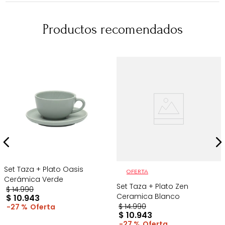
Productos recomendados
Set Taza + Plato Oasis
OFERTA
Cerámica Verde
Set Taza + Plato Zen
$
14
.
990
Ceramica Blanco
$
10
.
943
$
14
.
990
27 %
$
10
.
943
27 %