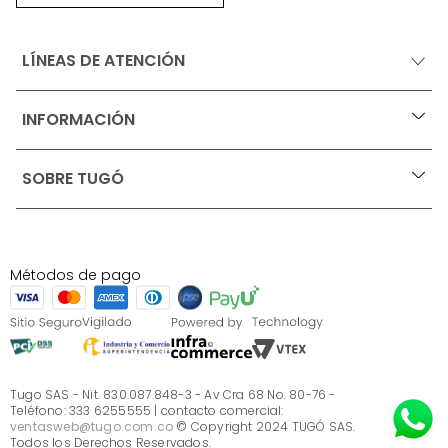
LÍNEAS DE ATENCIÓN
INFORMACIÓN
+
Ofertas vigentes
SOBRE TUGÓ
+
Protección al consumidor (SIC)
Términos, condiciones y restricciones para productos 
en Marketplace.
Blog
Pago con Addi, términos y condiciones.
Test de estilos
Política de tratamiento de datos personales de Tugó 
¿Quieres vender en Tugó?
S.A.S
Métodos de pago
Términos, condiciones y restricciones Tugó S.A.S
Instructivo cuidado de muebles
Sé parte de Tugó
¿Quiénes somos?
Servicio al cliente
Preguntas frecuentes
Tugo SAS - Nit. 830.087.848-3 - Av Cra 68 No. 80-76 -
Teléfono: 333 6255555 | contacto comercial:
ventasweb@tugo.com.co
© Copyright 2024 TUGÓ SAS.
Todos los Derechos Reservados.