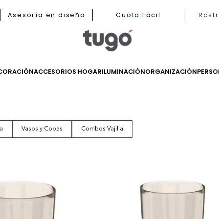
b
Asesoría en diseño
Cuota Fácil
LES
DECORACIÓN
ACCESORIOS HOGAR
ILUMINACIÓN
ORGANIZ
de Mesa
Vasos y Copas
Combos Vajilla
tos