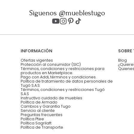
ter
Entiendo y acepto los términos, cond
Acepto, Autorizo el Tratamiento de 
ión sobre ofertas
Asesoramos y co
EMPIEZA TU PROYECTO
oficina, comidas,
Síguenos @mueblestugo