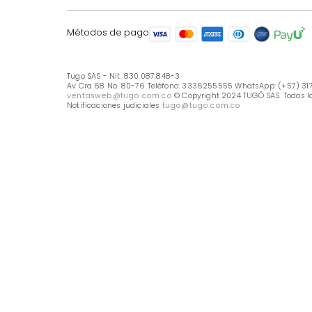
LÍNEA DE ATENCIÓN
Línea Nacional -333 6255555
Whastapp: (+57) 317 426 7836
UBICA TU TIENDA
Selecciona tu tienda
Métodos de pago