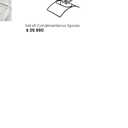
5ml Verde
Set x6 Condimenteros Spices
$
39
.
990