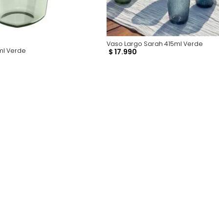
Vaso Largo Sarah 41
na 260ml Verde
$
17
.
990