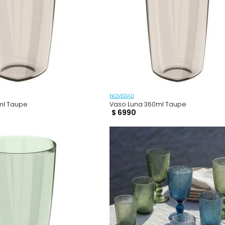
NOVEDAD
na 260ml Taupe
Vaso Luna 360ml Tau
$
6990