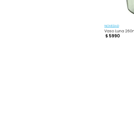
$
BUSCAR
$ 4990
–
$ 119.990
NOVEDAD
Vaso Lu
$
5990