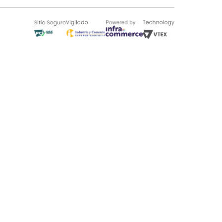
SOBRE TUGÓ
Blog
¿Quieres vender en Tugó?
Quienes Somos
de 