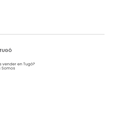
iciones y restricciones en la plataforma de Tugó S.A.S.
mis datos personales.
nstruímos tu proyecto de:
 auditorios, salas de espera.