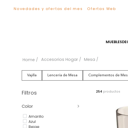
Novedades y ofertas del mes
Ofertas We
TÉRMINOS MÁS BUSCADOS
1
.
Sillas
2
.
Comedor
3
.
Silla
MUEB
4
.
Escritorio
5
.
Sofa
Accesorios Hogar
Mesa
6
.
Cuadros
7
.
Poltrona
Vajilla
Lencería de Mesa
Complementos 
8
.
Cama
9
.
Mesa Centro
Filtros
254
produc
10
.
Mesa Noche
Color