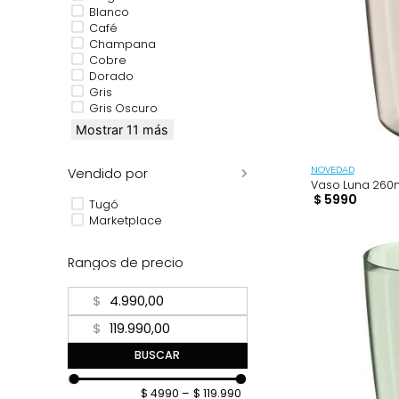
Amarillo
Azul
Beige
Blanco
Café
Champana
Cobre
Dorado
Gris
Gris Oscuro
Mostrar 11 más
Vendido por
NOVEDAD
Vaso Lu
$
5990
Tugó
Marketplace
Rangos de precio
$