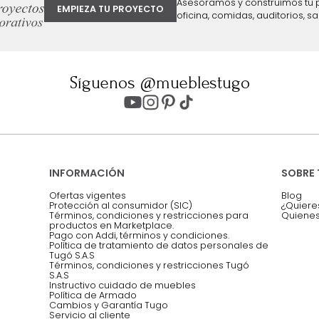
ter
Entiendo y acepto los términos, cond
Acepto, Autorizo el Tratamiento de 
ión sobre ofertas
Asesoramos y co
EMPIEZA TU PROYECTO
oficina, comidas,
Síguenos @mueblestugo