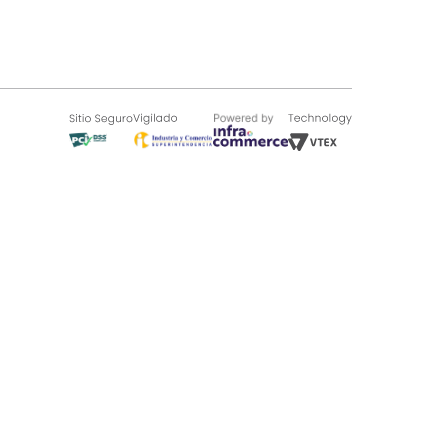
SOBRE TUGÓ
Blog
¿Quieres vender en Tugó?
Quienes Somos
de 