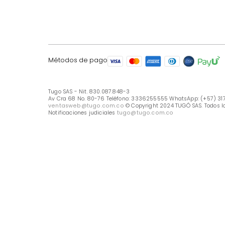
LÍNEA DE ATENCIÓN
Línea Nacional -333 6255555
Whastapp: (+57) 317 426 7836
UBICA TU TIENDA
Selecciona tu tienda
Métodos de pago