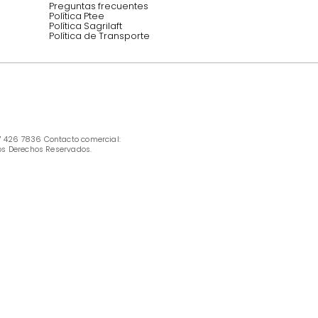
INFORMACIÓN
Ofertas vigentes
Protección al consumidor (SIC)
Términos, condiciones y restricciones para 
productos en Marketplace.
Pago con Addi, términos y condiciones.
Política de tratamiento de datos personales 
Tugó S.A.S
Términos, condiciones y restricciones Tugó 
S.A.S
Instructivo cuidado de muebles
Política de Armado
Cambios y Garantía Tugo 
Servicio al cliente
Preguntas frecuentes
Política Ptee
Política Sagrilaft
Política de Transporte