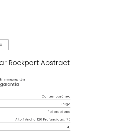
s De Cuidado
ctangular Rockport Abstract
6 meses
de
garantía