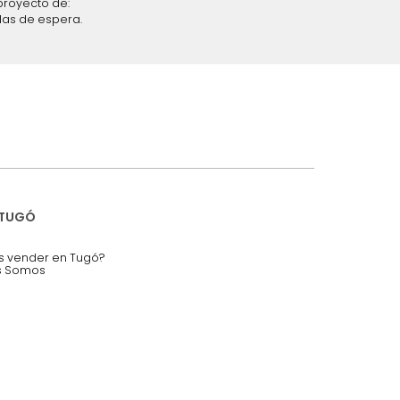
iciones y restricciones en la plataforma de Tugó S.A.S.
mis datos personales.
nstruímos tu proyecto de:
 auditorios, salas de espera.