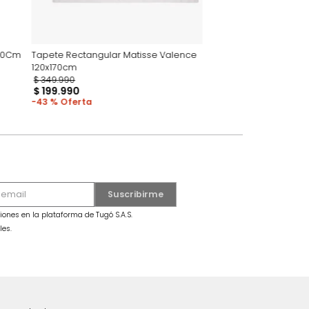
r Donna 120x170Cm
Tapete Rectangular Matisse Valence
120x170cm
$
349
.
990
$
199
.
990
43 %