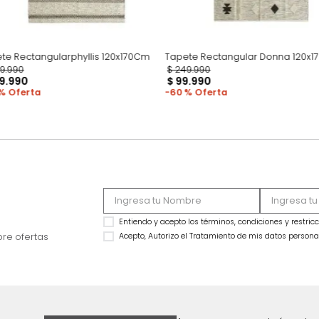
Tapete Rectangularphyllis 120x170Cm
Tapete Rectangula
$
249
.
990
$
249
.
990
$
129
.
990
$
99
.
990
48 %
60 %