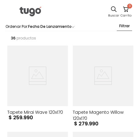
0
Filtrar
Fecha De Lanzamiento
36
productos
Tapete Mirai Wave 120x170
Tapete Magento Willow
$
259
.
990
120x170
$
279
.
990