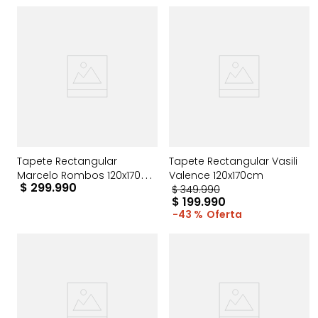
Tapete Rectangular
Tapete Rectangular Vasili
Marcelo Rombos 120x170
Valence 120x170cm
$
299
.
990
cm
$
349
.
990
$
199
.
990
43 %