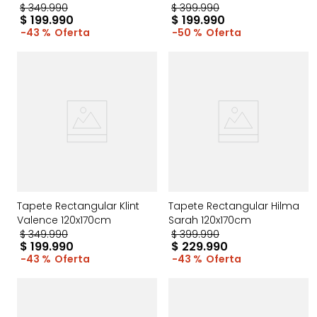
$
349
.
990
120x170cm
$
399
.
990
$
199
.
990
$
199
.
990
43 %
50 %
Tapete Rectangular Klint
Tapete Rectangular Hilma
Valence 120x170cm
Sarah 120x170cm
$
349
.
990
$
399
.
990
$
199
.
990
$
229
.
990
43 %
43 %