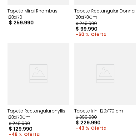
Tapete Mirai Rhombus
Tapete Rectangular Donna
120x170
120x170Cm
$
259
.
990
$
249
.
990
$
99
.
990
60 %
Tapete Rectangularphyllis
Tapete Irini 120x170 cm
120x170Cm
$
399
.
990
$
229
.
990
$
249
.
990
43 %
$
129
.
990
48 %