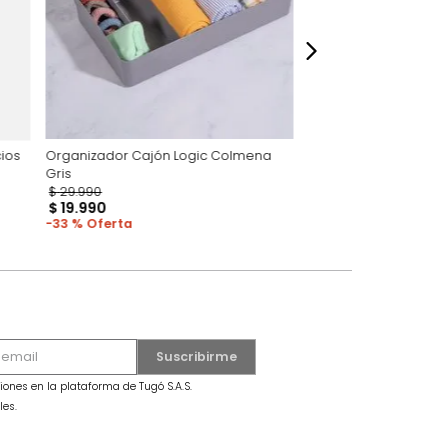
Logic 4 espacios
Organizador Cajón Logic Colmena
Gris
$
29
.
990
$
19
.
990
33 %