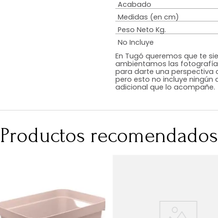
Estilo
Color
Acabado
Medidas (en c
Peso Neto Kg.
No Incluye
En Tugó queremo
ambientamos las
para darte una 
pero esto no inc
adicional que l
Productos recomen