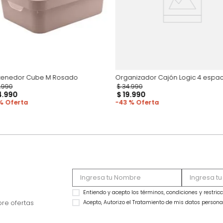
Contenedor Cube M Rosado
Organizador Cajón 
$
49
.
990
$
34
.
990
$
24
.
990
$
19
.
990
50 %
43 %