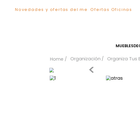
Novedades y ofertas del mes
Ofertas Ofici
TÉRMINOS MÁS BUSCADOS
1
.
Comedor
2
.
Sillas
3
.
Escritorio
MUEB
4
.
Silla
Organización
Organiz
5
.
Sofa
6
.
Poltrona
7
.
Cuadros
8
.
Cama
9
.
Mesa Centro
10
.
Mesa Noche