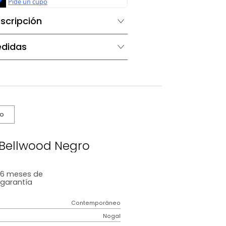
Descripción
Medidas
s De Cuidado
enedor Bellwood Negro
6 meses
de