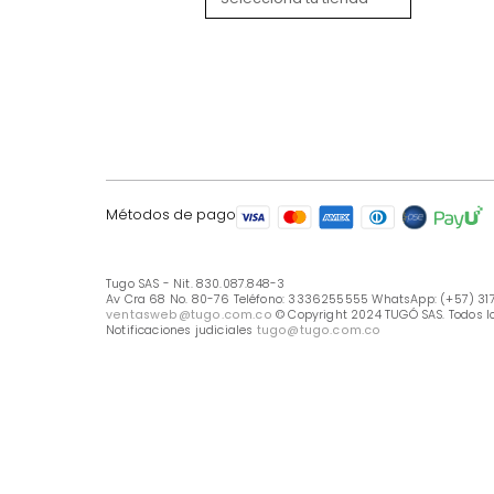
LÍNEA DE ATENCIÓN
Línea Nacional -333 6255555
Whastapp: (+57) 317 426 7836
UBICA TU TIENDA
Selecciona tu tienda