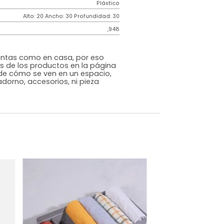
garantía
Contemporáneo
Nogal
Plástico
m)
Alto: 20 Ancho: 30 Profundidad: 30
,948
s que te sientas como en casa, por eso
 fotografías de los productos en la página
perspectiva de cómo se ven en un espacio,
luye ningún adorno, accesorios, ni pieza
o acompañe.
dados