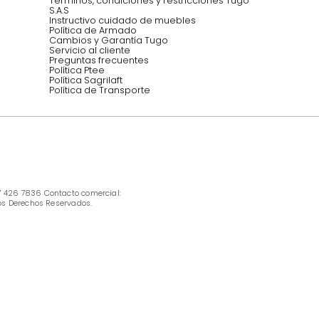
INFORMACIÓN
Ofertas vigentes
Protección al consumidor (SIC)
Términos, condiciones y restricciones para 
productos en Marketplace.
Pago con Addi, términos y condiciones.
Política de tratamiento de datos personales 
Tugó S.A.S
Términos, condiciones y restricciones Tugó 
S.A.S
Instructivo cuidado de muebles
Política de Armado
Cambios y Garantía Tugo 
Servicio al cliente
Preguntas frecuentes
Política Ptee
Política Sagrilaft
Política de Transporte