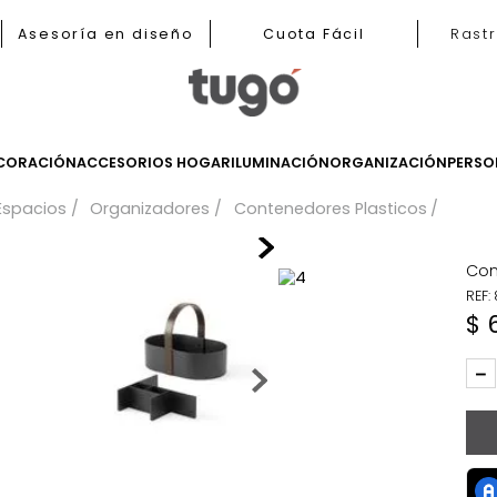
nas
Asesoría en diseño
Cuota Fácil
LES
DECORACIÓN
ACCESORIOS HOGAR
ILUMINACIÓN
ORGANIZ
a Tus Espacios
Organizadores
Contenedores Plast