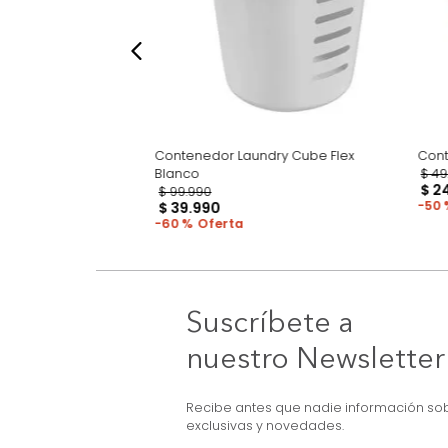
ón Logic 6 espacios
Contenedor Laundry Cube Flex
Blanco
$
99
.
990
$
39
.
990
60 %