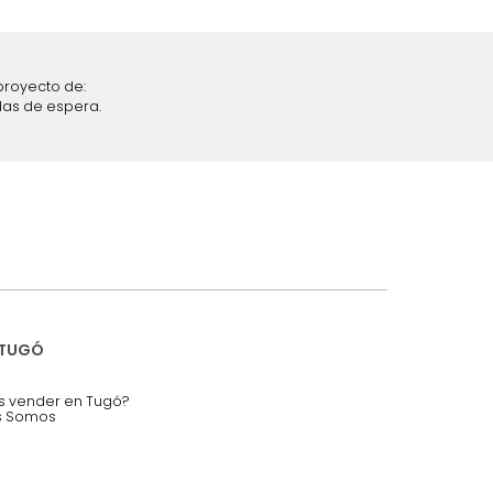
iciones y restricciones en la plataforma de Tugó S.A.S.
mis datos personales.
nstruímos tu proyecto de:
 auditorios, salas de espera.