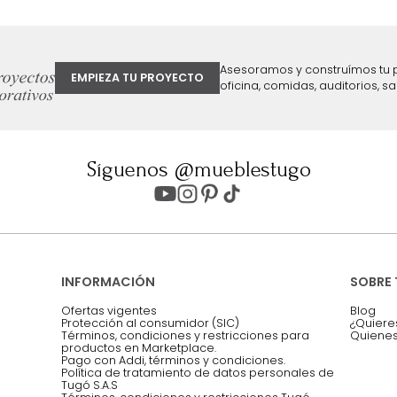
ter
Entiendo y acepto los términos, cond
Acepto, Autorizo el Tratamiento de 
ión sobre ofertas
Asesoramos y co
EMPIEZA TU PROYECTO
oficina, comidas,
Síguenos @mueblestugo