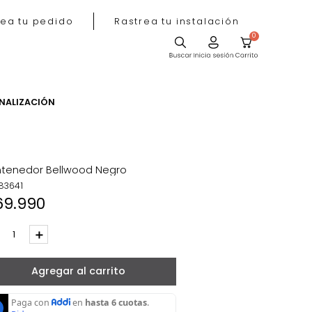
Rastrea tu pedido
Rastrea tu instala
ACIÓN
PERSONALIZACIÓN
icos
Contenedor Bellwood Negro
REF
:
83641
$
69
.
990
－
＋
Agregar al carrito