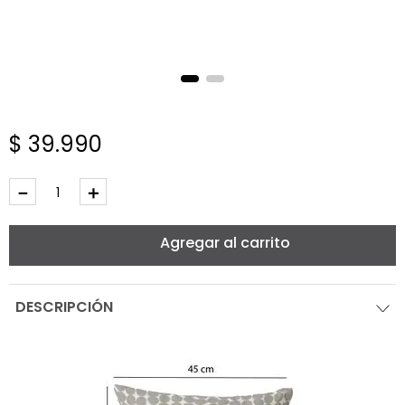
$
39
.
990
－
＋
Agregar al carrito
DESCRIPCIÓN