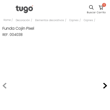
0
Sillas
Decoración
Elementos decorativos
Cojines
Cojines
Comedor
Funda Cojín Pixel
REF
:
004038
Escritorio
Silla
Sofa
Cuadros
Poltrona
Cama
Mesa Centro
Mesa Noche