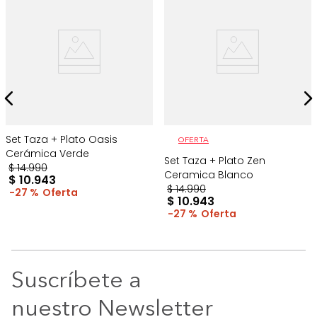
Set Taza + Plato Oasis
OFERTA
Cerámica Verde
Set Taza + Plato Zen
$
14
.
990
Ceramica Blanco
$
10
.
943
$
14
.
990
27 %
$
10
.
943
27 %
Suscríbete a
nuestro Newsletter