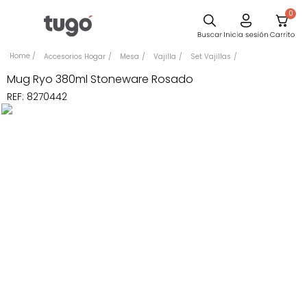
0
Sillas
Accesorios Hogar
Mesa
Vajilla
Set Vajillas
Comedor
Mug Ryo 380ml Stoneware Rosado
REF
:
8270442
Silla
Escritorio
Sofa
Cuadros
Poltrona
Cama
Mesa Centro
Mesa Noche