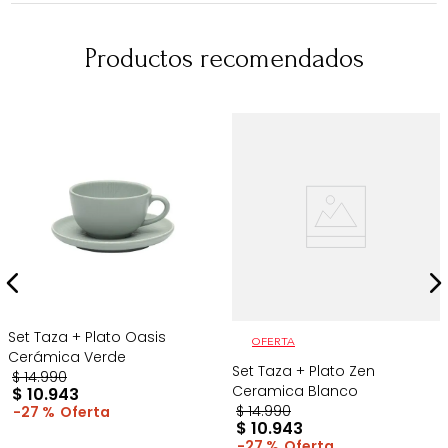
Productos recomendados
Set Taza + Plato Oasis
OFERTA
Cerámica Verde
Set Taza + Plato Zen
$
14
.
990
Ceramica Blanco
$
10
.
943
$
14
.
990
27 %
$
10
.
943
27 %