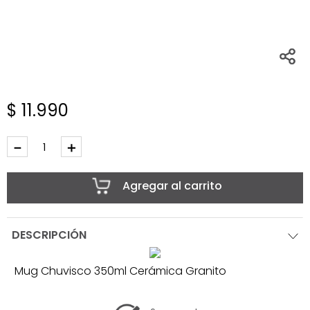
$
11
.
990
－
＋
Agregar al carrito
DESCRIPCIÓN
Mug Chuvisco 350ml Cerámica Granito