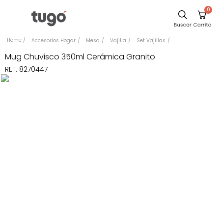
0
Sillas
Accesorios Hogar
Mesa
Vajilla
Set Vajillas
Comedor
Mug Chuvisco 350ml Cerámica Granito
REF
:
8270447
Escritorio
Silla
Sofa
Cuadros
Poltrona
Cama
Mesa Centro
Mesa Noche