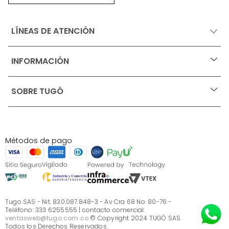
LÍNEAS DE ATENCIÓN
INFORMACIÓN
+
Ofertas vigentes
SOBRE TUGÓ
+
Protección al consumidor (SIC)
Términos, condiciones y restricciones para productos 
en Marketplace.
Blog
Pago con Addi, términos y condiciones.
Test de estilos
Política de tratamiento de datos personales de Tugó 
¿Quieres vender en Tugó?
S.A.S
Métodos de pago
Términos, condiciones y restricciones Tugó S.A.S
Instructivo cuidado de muebles
Sé parte de Tugó
¿Quiénes somos?
Servicio al cliente
Preguntas frecuentes
Tugo SAS - Nit. 830.087.848-3 - Av Cra 68 No. 80-76 -
Teléfono: 333 6255555 | contacto comercial:
ventasweb@tugo.com.co
© Copyright 2024 TUGÓ SAS.
Todos los Derechos Reservados.